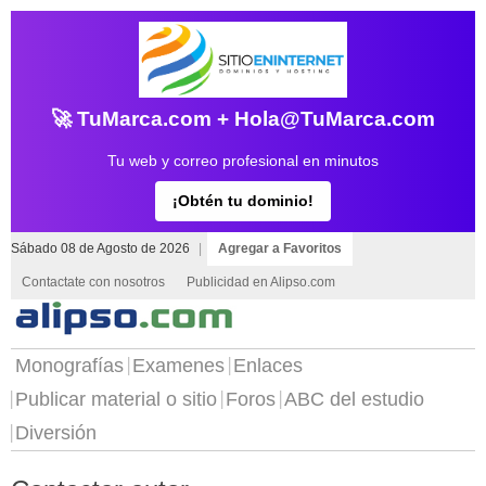
🚀 TuMarca.com + Hola@TuMarca.com
Tu web y correo profesional en minutos
¡Obtén tu dominio!
Sábado 08 de Agosto de 2026
|
Agregar a Favoritos
Contactate con nosotros
Publicidad en Alipso.com
Monografías
Examenes
Enlaces
Publicar material o sitio
Foros
ABC del estudio
Diversión