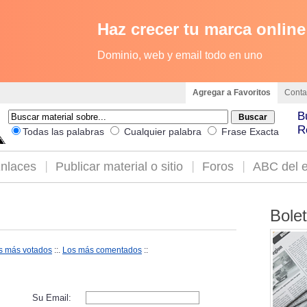
Haz crecer tu marca online
Dominio, web y email todo en uno
Agregar a Favoritos
Conta
B
R
Todas las palabras
Cualquier palabra
Frase Exacta
nlaces
Publicar material o sitio
Foros
ABC del e
Bole
s más votados
::.
Los más comentados
::
Su Email: