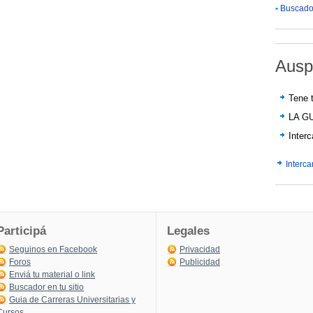
•
Buscador
Ausp
Tene t
LA G
Inter
Interc
Participá
Legales
Seguinos en Facebook
Privacidad
Foros
Publicidad
Enviá tu material o link
Buscador en tu sitio
Guia de Carreras Universitarias y
Cursos