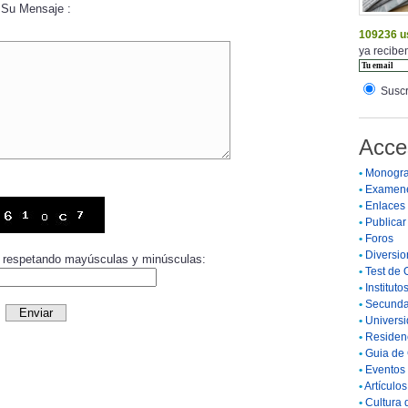
Su Mensaje :
109236 u
ya reciben
Suscr
Acce
•
Monogra
•
Examen
•
Enlaces
•
Publicar 
•
Foros
•
Diversio
or respetando mayúsculas y minúsculas:
•
Test de 
•
Instituto
•
Secunda
•
Universi
•
Residenc
•
Guia de 
•
Eventos 
•
Artículo
•
Cultura