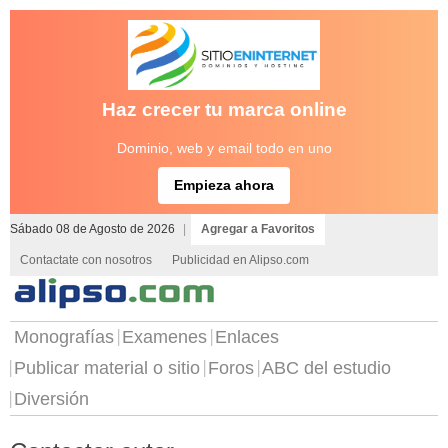
Haz crecer tu marca online
Dominio, web y email todo en uno
Empieza ahora
Sábado 08 de Agosto de 2026
|
Agregar a Favoritos
Contactate con nosotros
Publicidad en Alipso.com
Monografías
Examenes
Enlaces
Publicar material o sitio
Foros
ABC del estudio
Diversión