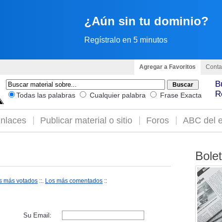
¿Aún sin tu dominio?
Regístralo en 5 minutos
Agregar a Favoritos
Conta
B
R
Todas las palabras
Cualquier palabra
Frase Exacta
nlaces
Publicar material o sitio
Foros
ABC del e
Bole
s más votados
::.
Los más comentados
::
Su Email: