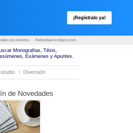
¡Regístralo ya!
ctate con nosotros
Publicidad en Alipso.com
uscar Monografias, Tésis,
esúmenes, Exámenes y Apuntes.
studio
Diversión
tín de Novedades