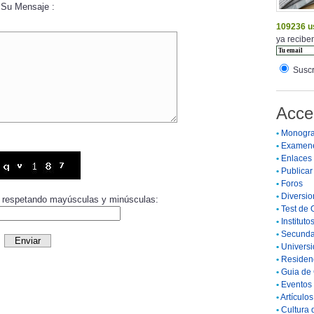
Su Mensaje :
109236 u
ya reciben
Suscr
Acce
•
Monogra
•
Examen
•
Enlaces
•
Publicar 
•
Foros
•
Diversio
or respetando mayúsculas y minúsculas:
•
Test de 
•
Instituto
•
Secunda
•
Universi
•
Residenc
•
Guia de 
•
Eventos 
•
Artículo
•
Cultura