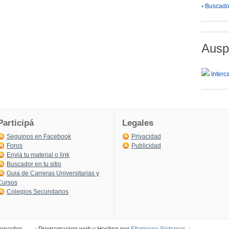
•
Buscador
Ausp
Interc
Participá
Legales
Seguinos en Facebook
Privacidad
Foros
Publicidad
Enviá tu material o link
Buscador en tu sitio
Guia de Carreras Universitarias y
Cursos
Colegios Secundarios
eservados
→
•
Programacion web y Hosting por
Efemosse Sistemas
|