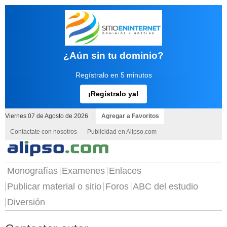
¿Aún sin tu dominio?
Regístralo en 5 minutos
¡Regístralo ya!
Viernes 07 de Agosto de 2026
|
Agregar a Favoritos
Contactate con nosotros
Publicidad en Alipso.com
Monografías
Examenes
Enlaces
Publicar material o sitio
Foros
ABC del estudio
Diversión