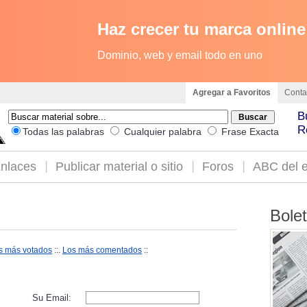
Haz crecer tu marca online
Dominio, web y email todo en uno
Agregar a Favoritos
Conta
B
R
Todas las palabras
Cualquier palabra
Frase Exacta
nlaces
Publicar material o sitio
Foros
ABC del e
Bole
s más votados
::.
Los más comentados
::
Su Email: