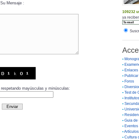
Su Mensaje :
109232 u
ya reciben
Suscr
Acce
•
Monogra
•
Examen
•
Enlaces
•
Publicar 
•
Foros
•
Diversio
or respetando mayúsculas y minúsculas:
•
Test de 
•
Instituto
•
Secunda
•
Universi
•
Residenc
•
Guia de 
•
Eventos 
•
Artículo
•
Cultura