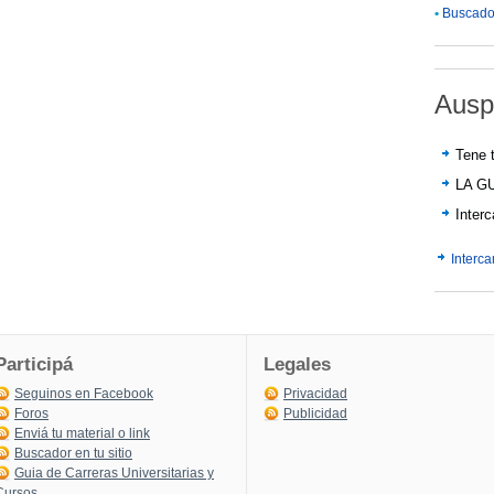
•
Buscador
Ausp
Tene t
LA G
Inter
Interc
Participá
Legales
Seguinos en Facebook
Privacidad
Foros
Publicidad
Enviá tu material o link
Buscador en tu sitio
Guia de Carreras Universitarias y
Cursos