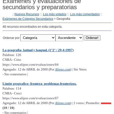
Examenes y evaluaciones de
secundarios y preparatorias
.:
Nuevos Recursos
::.
Los más votados
::.
Los más comentados
::
Exámenes de Colegios Secundarios
> Geografia
46 recursos encontrados en esta categoría.
Ordenar por
La geografia- latitud y longtud. (1°2° / 29-4-1997)
Palabras: 126
CNBA - Cirio
https://www.alipso.com/evaluaciones/64
Agregado: 12 de ABRIL de 2000 (Por
Alipso.com
) | Sin Votos
- Sin comentarios |
Limite geografico- frontera- problemas fronterizos.
Palabras: 114
CNBA - Croci
https://www.alipso.com/evaluaciones/67
Agregado: 12 de ABRIL de 2000 (Por
Alipso.com
) | 2 votos | Promedio:
(10 / 10)
- Sin comentarios |