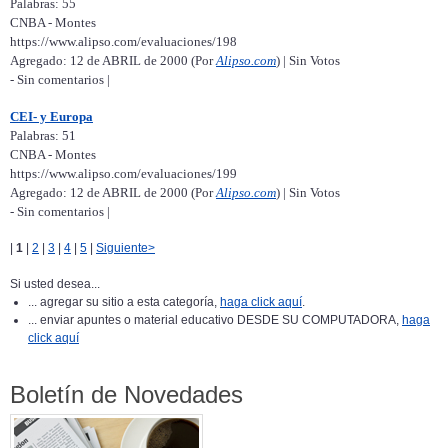
Palabras: 55
CNBA - Montes
https://www.alipso.com/evaluaciones/198
Agregado: 12 de ABRIL de 2000 (Por
Alipso.com
) | Sin Votos
- Sin comentarios |
CEI- y Europa
Palabras: 51
CNBA - Montes
https://www.alipso.com/evaluaciones/199
Agregado: 12 de ABRIL de 2000 (Por
Alipso.com
) | Sin Votos
- Sin comentarios |
|
1
|
2
|
3
|
4
|
5
|
Siguiente>
Si usted desea...
... agregar su sitio a esta categoría,
haga click aquí
.
... enviar apuntes o material educativo DESDE SU COMPUTADORA,
haga
click aquí
Boletín de Novedades