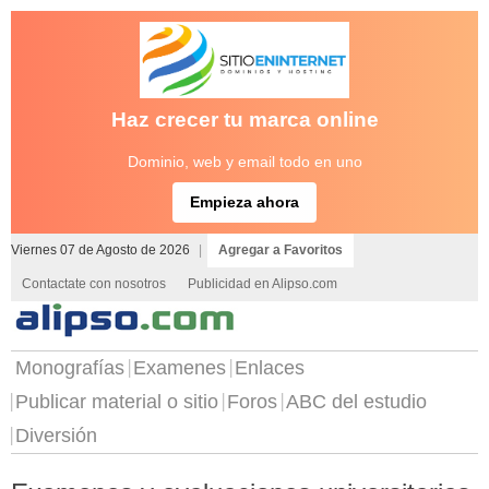
Haz crecer tu marca online
Dominio, web y email todo en uno
Empieza ahora
Viernes 07 de Agosto de 2026
|
Agregar a Favoritos
Contactate con nosotros
Publicidad en Alipso.com
Monografías
Examenes
Enlaces
Publicar material o sitio
Foros
ABC del estudio
Diversión