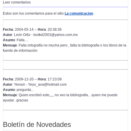
Leer comentarios
Estos son los comentarios para el sitio
La comunicacion
.
Fecha
: 2004-05-14 --
Hora
: 20:38:36
Autor
: León Ortiz - leotkd2003@yahoo.com.mx
Asunto
: Falta....
Mensaje
: Falta ortografía no mucha pero , falta la bibliografía o los libros de la
fuente de información
Fecha
: 2009-12-20 --
Hora
: 17:23:09
Autor
: Yerson - Yeyo_ava@hotmail.com
Asunto
: pregunta...
Mensaje
: Quien escribiò esto,,,,, no veo la bibliografia... quien me puede
ayudar.. gracias
Boletín de Novedades