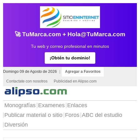
🚀 TuMarca.com + Hola@TuMarca.com
Tu web y correo profesional en minutos
¡Obtén tu dominio!
Domingo 09 de Agosto de 2026
|
Agregar a Favoritos
Contactate con nosotros
Publicidad en Alipso.com
Monografías
Examenes
Enlaces
Publicar material o sitio
Foros
ABC del estudio
Diversión