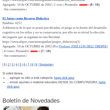
Agregado: 10 de OCTUBRE de 2002 | 1 voto | Promedio:
(8 / 10)
- Sin comentarios |
El Juego como Recurso Didáctico
Palabras: 6257
A diferencia de lo que se pensó por décadas, el juego es la fuente del desarrollo
cognitivo en los niños y no su consecuencia, por ello no es trivial la elección
del juguete que se regalará en esta Navidad.
https://www.alipso.com/monografias/juegos_didacticos(1)
Agregado: 10 de OCTUBRE de 2002 (Por
Profesor JOSÉ LUIS DELL’ORDINE
)
| 4 votos | Promedio:
(7 / 10)
- Sin comentarios |
|
1
|
2
|
3
|
4
|
5
|
6
|
7
|
8
|
9
|
Siguiente>
Si usted desea...
... agregar su sitio a esta categoría,
haga click aquí
.
... enviar apuntes o material educativo DESDE SU COMPUTADORA,
haga
click aquí
Boletín de Novedades