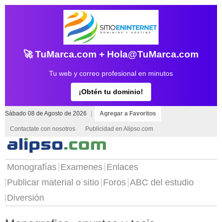
🚀 TuMarca.com + Hola@TuMarca.com
Tu web y correo profesional en minutos
¡Obtén tu dominio!
Sábado 08 de Agosto de 2026
|
Agregar a Favoritos
Contactate con nosotros
Publicidad en Alipso.com
Monografías
Examenes
Enlaces
Publicar material o sitio
Foros
ABC del estudio
Diversión