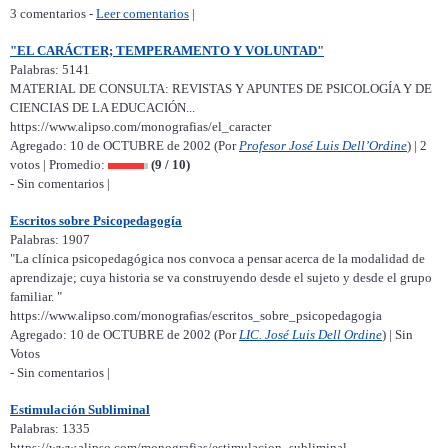
3 comentarios -
Leer comentarios
|
"EL CARÁCTER; TEMPERAMENTO Y VOLUNTAD"
Palabras: 5141
MATERIAL DE CONSULTA: REVISTAS Y APUNTES DE PSICOLOGÍA Y DE
CIENCIAS DE LA EDUCACIÓN...
https://www.alipso.com/monografias/el_caracter
Agregado: 10 de OCTUBRE de 2002 (Por
Profesor José Luis Dell’Ordine
) | 2
votos | Promedio:
(9 / 10)
- Sin comentarios |
Escritos sobre Psicopedagogía
Palabras: 1907
"La clínica psicopedagógica nos convoca a pensar acerca de la modalidad de
aprendizaje; cuya historia se va construyendo desde el sujeto y desde el grupo
familiar. "
https://www.alipso.com/monografias/escritos_sobre_psicopedagogia
Agregado: 10 de OCTUBRE de 2002 (Por
LIC. José Luis Dell Ordine
) | Sin
Votos
- Sin comentarios |
Estimulación Subliminal
Palabras: 1335
https://www.alipso.com/monografias/estimulacion_subliminal