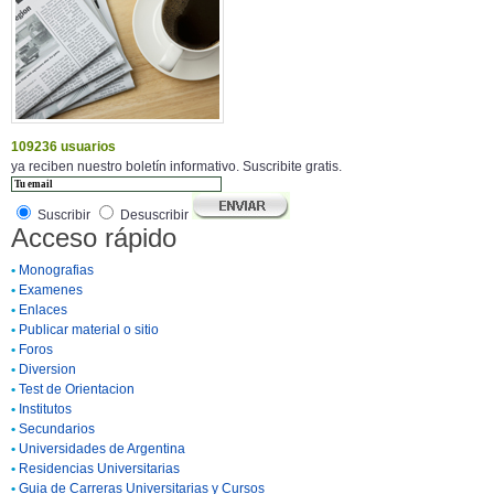
109236 usuarios
ya reciben nuestro boletín informativo. Suscribite gratis.
Suscribir
Desuscribir
Acceso rápido
•
Monografias
•
Examenes
•
Enlaces
•
Publicar material o sitio
•
Foros
•
Diversion
•
Test de Orientacion
•
Institutos
•
Secundarios
•
Universidades de Argentina
•
Residencias Universitarias
•
Guia de Carreras Universitarias y Cursos