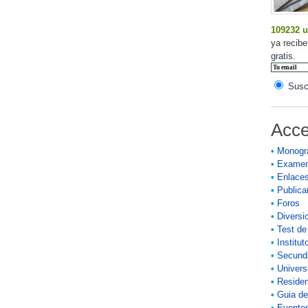
109232 u
ya recibe
gratis.
Suscr
Acce
•
Monogr
•
Exame
•
Enlace
•
Publicar
•
Foros
•
Diversi
•
Test de
•
Institut
•
Secund
•
Univers
•
Residen
•
Guia de
•
Eventos