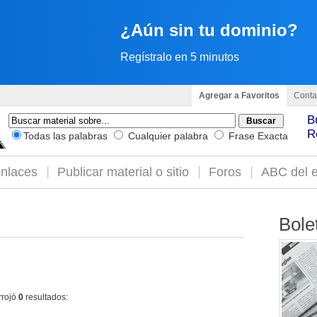
¿Aún sin tu dominio?
Regístralo en 5 minutos
Agregar a Favoritos
Conta
B
R
Todas las palabras
Cualquier palabra
Frase Exacta
nlaces
Publicar material o sitio
Foros
ABC del e
Bole
rrojó
0
resultados: