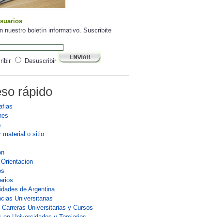
suarios
n nuestro boletín informativo. Suscribite
ibir
Desuscribir
so rápido
afias
nes
s
 material o sitio
on
 Orientacion
os
arios
idades de Argentina
cias Universitarias
 Carreras Universitarias y Cursos
 en Universidades y Terciarios