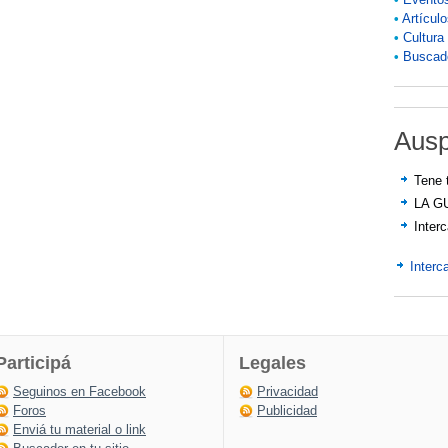
•
Artícul
•
Cultura
•
Buscado
Ausp
Tene 
LA G
Inter
Interc
Participá
Legales
Seguinos en Facebook
Privacidad
Foros
Publicidad
Enviá tu material o link