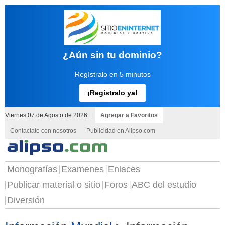
¿Aún sin tu dominio?
Regístralo en 5 minutos
¡Regístralo ya!
Viernes 07 de Agosto de 2026
|
Agregar a Favoritos
Contactate con nosotros
Publicidad en Alipso.com
Monografías
Examenes
Enlaces
Publicar material o sitio
Foros
ABC del estudio
Diversión