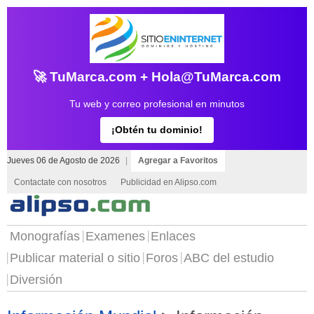
🚀 TuMarca.com + Hola@TuMarca.com
Tu web y correo profesional en minutos
¡Obtén tu dominio!
Jueves 06 de Agosto de 2026
|
Agregar a Favoritos
Contactate con nosotros
Publicidad en Alipso.com
Monografías
Examenes
Enlaces
Publicar material o sitio
Foros
ABC del estudio
Diversión