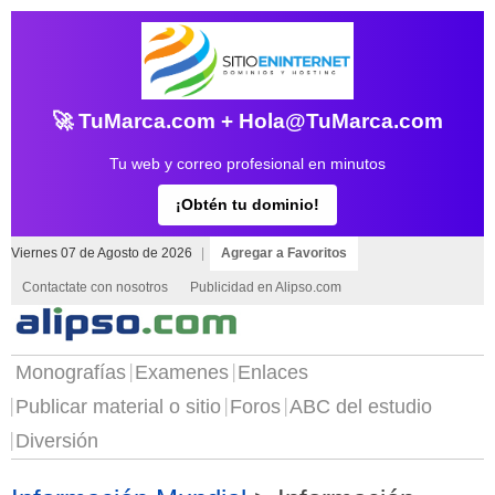
🚀 TuMarca.com + Hola@TuMarca.com
Tu web y correo profesional en minutos
¡Obtén tu dominio!
Viernes 07 de Agosto de 2026
|
Agregar a Favoritos
Contactate con nosotros
Publicidad en Alipso.com
Monografías
Examenes
Enlaces
Publicar material o sitio
Foros
ABC del estudio
Diversión