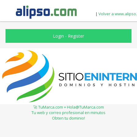
|
Volver a www.alipso
Login
-
Register
🚀 TuMarca.com + Hola@TuMarca.com
Tu web y correo profesional en minutos
Obten tu dominio!