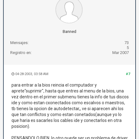
Banned
Mensajes:
73
5
Registro en:
Mar 2007
04-28-2003, 03:58 AM
#7
para entrar a la bios reincia el computador y
aprete"suprimir", hasta que entres al menu de la bios, una
vez dentro en el primer submenu tienes la info de tus discos
ide y como estan cxonectados como escalvos o maestros,
tb tienes la opcion de autodetectar,, ve si aparecen ahi los
que tan conflictos y como estan conetados(aunque yo lo
que haria es sacarles los cables ide y conectarlos en otra
posicion).
PENSANDOLO BIEN, lo otro puede ser un problema de driver,