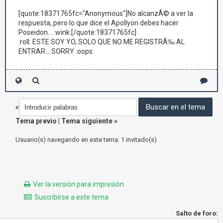
[quote:18371765fc="Anonymous"]No alcanzÃ© a ver la
respuesta, pero lo que dice el Apollyon debes hacer
Poseidon... :wink:[/quote:18371765fc]
:roll: ESTE SOY YO, SOLO QUE NO ME REGISTRÃ‰ AL
ENTRAR....SORRY :oops:
«
Tema previo
|
Tema siguiente
»
Usuario(s) navegando en este tema: 1 invitado(s)
Ver la versión para impresión
Suscribirse a este tema
Salto de foro: