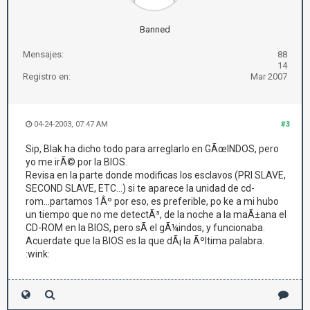
Banned
Mensajes:
88
14
Registro en:
Mar 2007
04-24-2003, 07:47 AM
#3
Sip, Blak ha dicho todo para arreglarlo en GÃœINDOS, pero
yo me irÃ© por la BIOS.
Revisa en la parte donde modificas los esclavos (PRI SLAVE,
SECOND SLAVE, ETC...) si te aparece la unidad de cd-
rom...partamos 1Âº por eso, es preferible, po ke a mi hubo
un tiempo que no me detectÃ³, de la noche a la maÃ±ana el
CD-ROM en la BIOS, pero sÃ­ el gÃ¼indos, y funcionaba.
Acuerdate que la BIOS es la que dÃ¡ la Ãºltima palabra.
:wink: