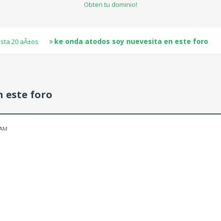
Obten tu dominio!
ke onda atodos soy nuevesita en este foro
sta 20 aÃ±os
 este foro
 AM