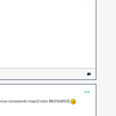
#16
 irnos conosiendo mejor[/color:882f6b8fb0]