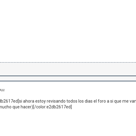
 AM
b2617ed]si ahora estoy revisando todos los dias el foro a si que me van 
 (mucho que hacer)[/color:e2db2617ed]