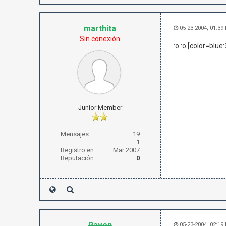
marthita
05-23-2004, 01:39
Sin conexión
:o :o [color=blu
Junior Member
Mensajes:
19
1
Registro en:
Mar 2007
Reputación:
0
Raven
05-23-2004, 02:19