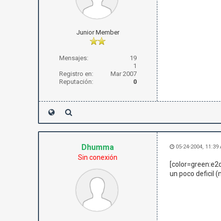
Junior Member
Mensajes:
19
1
Registro en:
Mar 2007
Reputación:
0
Dhumma
05-24-2004, 11:39
Sin conexión
[color=green:e2d
un poco deficil