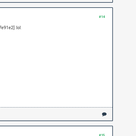
#14
91e2] :lol:
#15