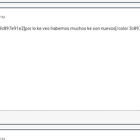
 PM
e:3c897e91e2]por lo ke veo habemos muchos ke son nuevos[/color:3c897e
 PM