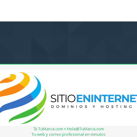
🚀 TuMarca.com + Hola@TuMarca.com
Tu web y correo profesional en minutos