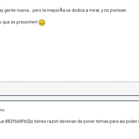
ay gente nueva... pero la mayorÃ­a se dedica a mirar, y no postean.
o que se presenten!
 AM
ue:882f6b8fb0]si tienes razon deverian de poner temas para asi poder