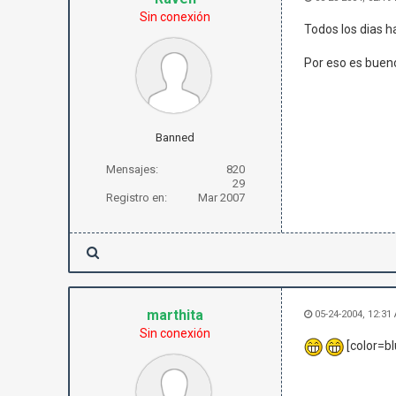
Sin conexión
Todos los dias h
Por eso es buen
Banned
Mensajes:
820
29
Registro en:
Mar 2007
marthita
05-24-2004, 12:31
Sin conexión
[color=bl