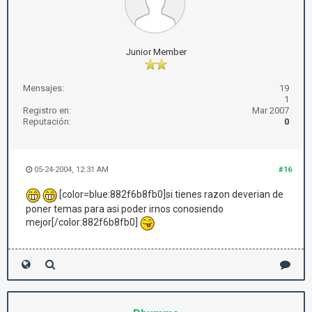
Junior Member
Mensajes:
19
1
Registro en:
Mar 2007
Reputación:
0
05-24-2004, 12:31 AM
#16
[color=blue:882f6b8fb0]si tienes razon deverian de
poner temas para asi poder irnos conosiendo
mejor[/color:882f6b8fb0]