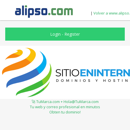
|
Volver a www.alipso
Login
-
Register
🚀 TuMarca.com + Hola@TuMarca.com
Tu web y correo profesional en minutos
Obten tu dominio!