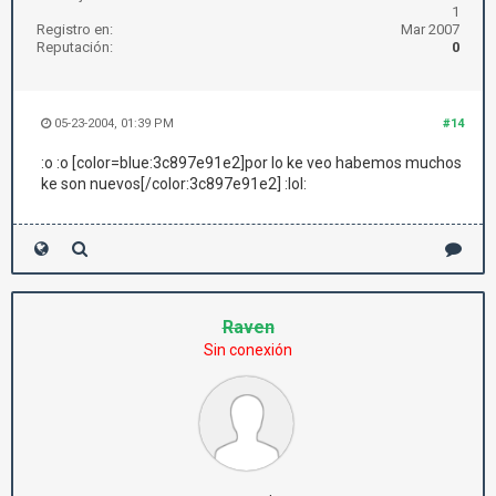
1
Registro en:
Mar 2007
Reputación:
0
05-23-2004, 01:39 PM
#14
:o :o [color=blue:3c897e91e2]por lo ke veo habemos muchos
ke son nuevos[/color:3c897e91e2] :lol:
Raven
Sin conexión