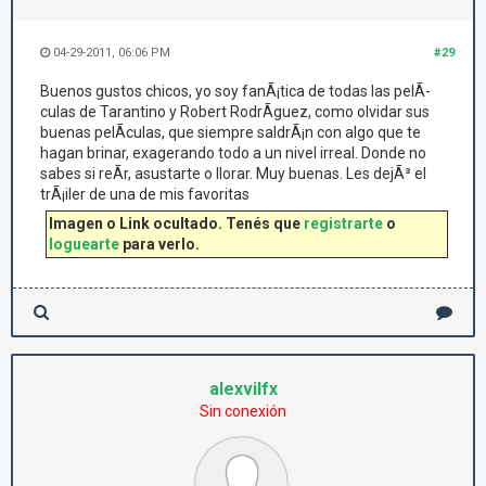
04-29-2011, 06:06 PM
#29
Buenos gustos chicos, yo soy fanÃ¡tica de todas las pelÃ­
culas de Tarantino y Robert RodrÃ­guez, como olvidar sus
buenas pelÃ­culas, que siempre saldrÃ¡n con algo que te
hagan brinar, exagerando todo a un nivel irreal. Donde no
sabes si reÃ­r, asustarte o llorar. Muy buenas. Les dejÃ³ el
trÃ¡iler de una de mis favoritas
Imagen o Link ocultado. Tenés que
registrarte
o
loguearte
para verlo.
alexvilfx
Sin conexión