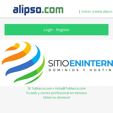
|
Volver a www.alipso
Login
-
Register
🚀 TuMarca.com + Hola@TuMarca.com
Tu web y correo profesional en minutos
Obten tu dominio!