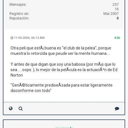
Mensajes:
257
16
Registro en:
Mar 2007
Reputación:
0
11-05-2004, 06:12 AM
#26
Otra peli que estÃ¡ buena es "el club de la pelea", porque
muestra lo retorcida que peude ser la mente humana....
Y antes de que digan que soy una babosa (por mÃ¡s que lo
sea ... :oops: ), lo mejor de la pelÃ­cula es la actuaciÃ³n de Ed
Norton
"GenÃ©ticamente prediseÃ±ada para estar ligeramente
disconforme con todo"