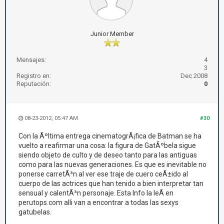
Junior Member
Mensajes:
4
3
Registro en:
Dec 2008
Reputación:
0
08-23-2012, 05:47 AM
#30
Con la Ãºltima entrega cinematogrÃ¡fica de Batman se ha
vuelto a reafirmar una cosa: la figura de GatÃºbela sigue
siendo objeto de culto y de deseo tanto para las antiguas
como para las nuevas generaciones. Es que es inevitable no
ponerse carretÃ³n al ver ese traje de cuero ceÃ±ido al
cuerpo de las actrices que han tenido a bien interpretar tan
sensual y calentÃ³n personaje. Esta Info la leÃ­ en
perutops.com alli van a encontrar a todas las sexys
gatubelas.