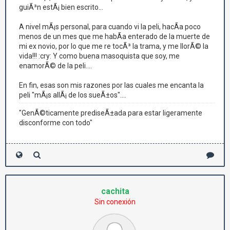
guiÃ³n estÃ¡ bien escrito...
A nivel mÃ¡s personal, para cuando vi la peli, hacÃ­a poco
menos de un mes que me habÃ­a enterado de la muerte de
mi ex novio, por lo que me re tocÃ³ la trama, y me llorÃ© la
vida!!! :cry: Y como buena masoquista que soy, me
enamorÃ© de la peli....
En fin, esas son mis razones por las cuales me encanta la
peli "mÃ¡s allÃ¡ de los sueÃ±os"....
"GenÃ©ticamente prediseÃ±ada para estar ligeramente
disconforme con todo"
cachita
Sin conexión