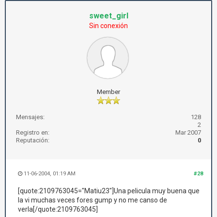
sweet_girl
Sin conexión
Member
Mensajes:
128
2
Registro en:
Mar 2007
Reputación:
0
11-06-2004, 01:19 AM
#28
[quote:2109763045="Matiu23"]Una pelicula muy buena que
la vi muchas veces fores gump y no me canso de
verla[/quote:2109763045]