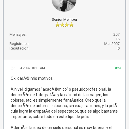
Senior Member
Mensajes:
257
16
Registro en:
Mar 2007
Reputación:
0
11-04-2004, 10:16 AM
#23
Ok, darÃ© mis motivos...
A nivel, digamos "acadÃ©mico" o pseudoprofesional, la
direcciÃ³n de fotografÃ­a y la calidad de la imagen, los
colores, etc. es simplemente fantÃ¡stica. Creo que la
direcciÃ³n de actores es buena, sin exajeraciones, y la pelÃ­
cula logra la empatÃ­a del espectador, que es algo bastante
importante, sobre todo en este tipo de pelis...
AdemÃ¡s, la idea de un cielo personal es muy buena, y el