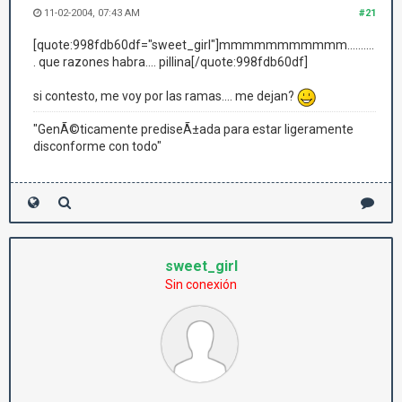
11-02-2004, 07:43 AM
#21
[quote:998fdb60df="sweet_girl"]mmmmmmmmmmm..........
. que razones habra.... pillina[/quote:998fdb60df]
si contesto, me voy por las ramas.... me dejan?
"GenÃ©ticamente prediseÃ±ada para estar ligeramente
disconforme con todo"
sweet_girl
Sin conexión