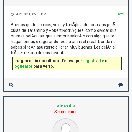
04-29-2011, 06:06 PM
#29
Buenos gustos chicos, yo soy fanÃ¡tica de todas las pelÃ­
culas de Tarantino y Robert RodrÃ­guez, como olvidar sus
buenas pelÃ­culas, que siempre saldrÃ¡n con algo que te
hagan brinar, exagerando todo a un nivel irreal. Donde no
sabes si reÃ­r, asustarte o llorar. Muy buenas. Les dejÃ³ el
trÃ¡iler de una de mis favoritas
Imagen o Link ocultado. Tenés que
registrarte
o
loguearte
para verlo.
alexvilfx
Sin conexión