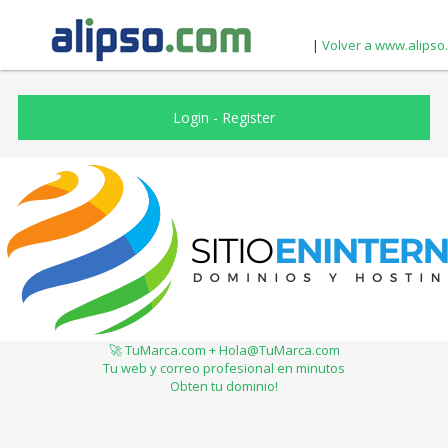
|
Volver a www.alipso
Login
-
Register
🚀 TuMarca.com + Hola@TuMarca.com
Tu web y correo profesional en minutos
Obten tu dominio!