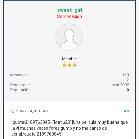
sweet_girl
Sin conexión
Member
Mensajes:
128
2
Registro en:
Mar 2007
Reputación:
0
11-06-2004, 01:19 AM
#28
[quote:2109763045="Matiu23"]Una pelicula muy buena que
la vi muchas veces fores gump y no me canso de
verla[/quote:2109763045]