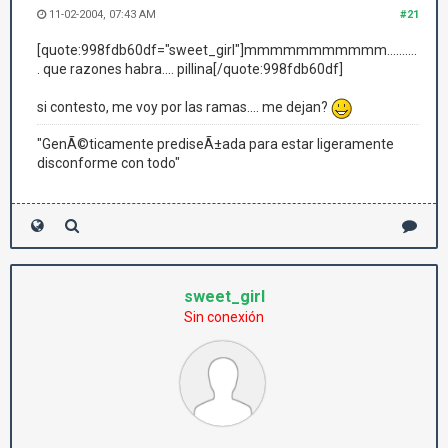
11-02-2004, 07:43 AM
#21
[quote:998fdb60df="sweet_girl"]mmmmmmmmmmm..........
. que razones habra.... pillina[/quote:998fdb60df]
si contesto, me voy por las ramas.... me dejan?
"GenÃ©ticamente prediseÃ±ada para estar ligeramente
disconforme con todo"
sweet_girl
Sin conexión