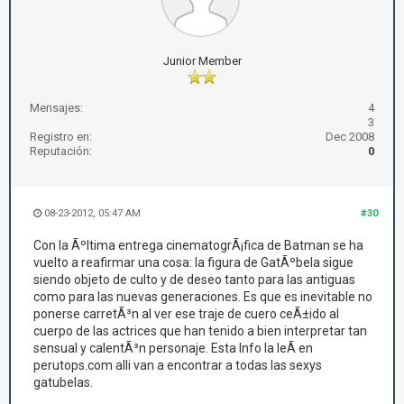
Junior Member
Mensajes:
4
3
Registro en:
Dec 2008
Reputación:
0
08-23-2012, 05:47 AM
#30
Con la Ãºltima entrega cinematogrÃ¡fica de Batman se ha
vuelto a reafirmar una cosa: la figura de GatÃºbela sigue
siendo objeto de culto y de deseo tanto para las antiguas
como para las nuevas generaciones. Es que es inevitable no
ponerse carretÃ³n al ver ese traje de cuero ceÃ±ido al
cuerpo de las actrices que han tenido a bien interpretar tan
sensual y calentÃ³n personaje. Esta Info la leÃ­ en
perutops.com alli van a encontrar a todas las sexys
gatubelas.