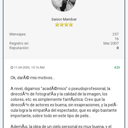
Senior Member
Mensajes:
257
16
Registro en:
Mar 2007
Reputación:
0
11-04-2004, 10:16 AM
#23
Ok, darÃ© mis motivos...
A nivel, digamos "acadÃ©mico" o pseudoprofesional, la
direcciÃ³n de fotografÃ­a y la calidad de la imagen, los
colores, etc. es simplemente fantÃ¡stica. Creo que la
direcciÃ³n de actores es buena, sin exajeraciones, y la pelÃ­
cula logra la empatÃ­a del espectador, que es algo bastante
importante, sobre todo en este tipo de pelis...
AdemÃ¡s, la idea de un cielo personal es muy buena, y el