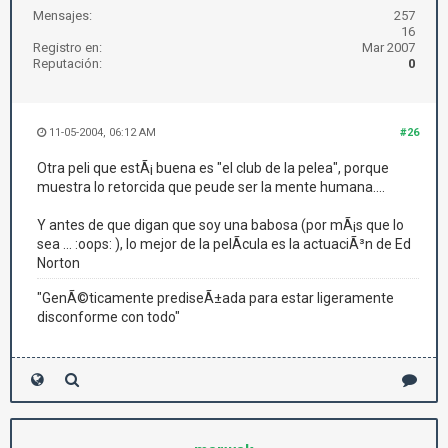
Mensajes:
257
16
Registro en:
Mar 2007
Reputación:
0
11-05-2004, 06:12 AM
#26
Otra peli que estÃ¡ buena es "el club de la pelea", porque
muestra lo retorcida que peude ser la mente humana....
Y antes de que digan que soy una babosa (por mÃ¡s que lo
sea ... :oops: ), lo mejor de la pelÃ­cula es la actuaciÃ³n de Ed
Norton
"GenÃ©ticamente prediseÃ±ada para estar ligeramente
disconforme con todo"