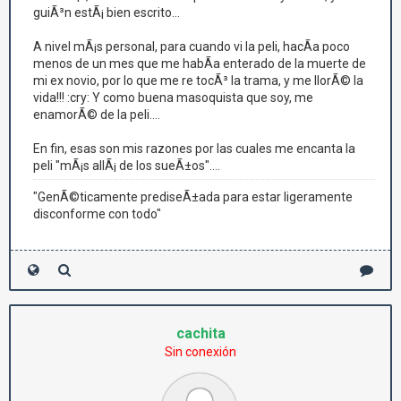
guiÃ³n estÃ¡ bien escrito...
A nivel mÃ¡s personal, para cuando vi la peli, hacÃ­a poco
menos de un mes que me habÃ­a enterado de la muerte de
mi ex novio, por lo que me re tocÃ³ la trama, y me llorÃ© la
vida!!! :cry: Y como buena masoquista que soy, me
enamorÃ© de la peli....
En fin, esas son mis razones por las cuales me encanta la
peli "mÃ¡s allÃ¡ de los sueÃ±os"....
"GenÃ©ticamente prediseÃ±ada para estar ligeramente
disconforme con todo"
cachita
Sin conexión