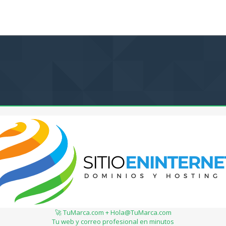
🚀 TuMarca.com + Hola@TuMarca.com
Tu web y correo profesional en minutos