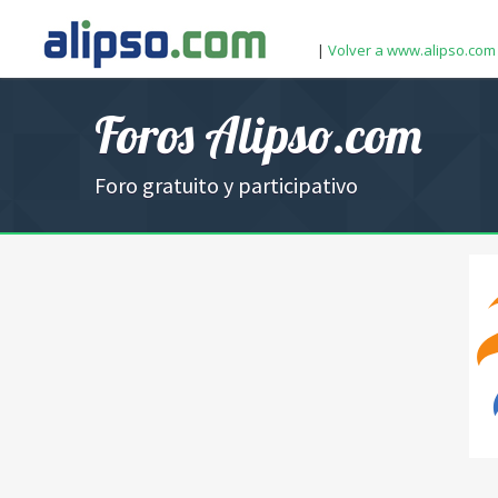
|
Volver a www.alipso.com
Foros Alipso.com
Foro gratuito y participativo