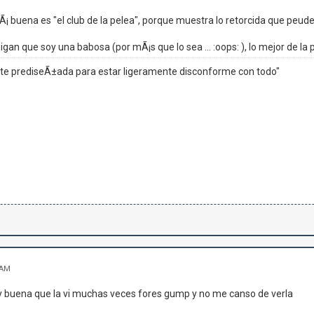
tÃ¡ buena es "el club de la pelea", porque muestra lo retorcida que peud
gan que soy una babosa (por mÃ¡s que lo sea ... :oops: ), lo mejor de la 
 prediseÃ±ada para estar ligeramente disconforme con todo"
 AM
y buena que la vi muchas veces fores gump y no me canso de verla