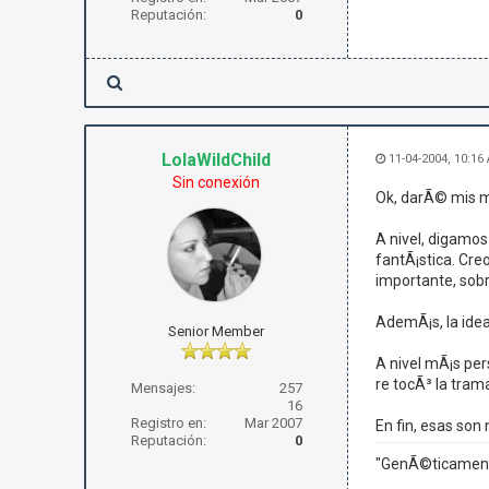
Reputación:
0
LolaWildChild
11-04-2004, 10:16
Sin conexión
Ok, darÃ© mis mo
A nivel, digamos
fantÃ¡stica. Cre
importante, sobre
AdemÃ¡s, la idea 
Senior Member
A nivel mÃ¡s per
re tocÃ³ la tram
Mensajes:
257
16
Registro en:
Mar 2007
En fin, esas son 
Reputación:
0
"GenÃ©ticamente