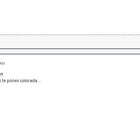
 AM
!!
 te pones colorada....