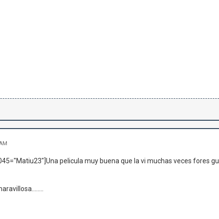
 AM
45="Matiu23"]Una pelicula muy buena que la vi muchas veces fores g
ravillosa........