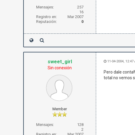
Mensajes:
257
16
Registro en:
Mar 2007
Reputación:
0
sweet_girl
11-04-2004, 12:47
Sin conexión
Pero dale conta!!!
total no vemos si
Member
Mensajes:
128
2
Registro en:
Mar 2007