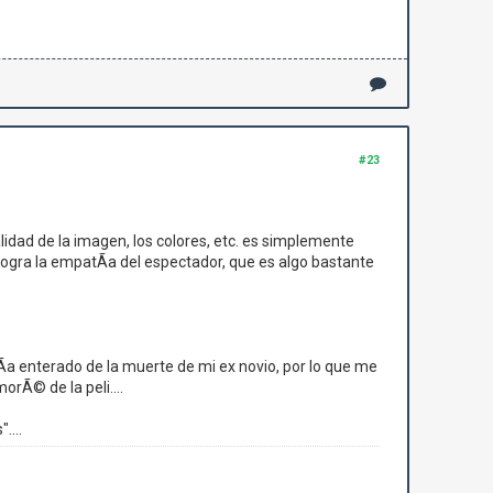
#23
lidad de la imagen, los colores, etc. es simplemente
a logra la empatÃ­a del espectador, que es algo bastante
­a enterado de la muerte de mi ex novio, por lo que me
orÃ© de la peli....
....