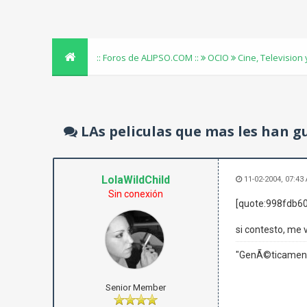
:: Foros de ALIPSO.COM ::
OCIO
Cine, Television
LAs peliculas que mas les han g
LolaWildChild
11-02-2004, 07:43
Sin conexión
[quote:998fdb60
si contesto, me 
"GenÃ©ticamente
Senior Member