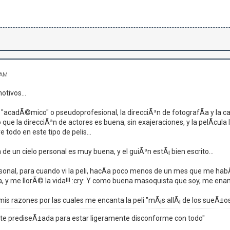
 AM
tivos...
 "acadÃ©mico" o pseudoprofesional, la direcciÃ³n de fotografÃ­a y la ca
o que la direcciÃ³n de actores es buena, sin exajeraciones, y la pelÃ­cul
 todo en este tipo de pelis...
de un cielo personal es muy buena, y el guiÃ³n estÃ¡ bien escrito...
sonal, para cuando vi la peli, hacÃ­a poco menos de un mes que me habÃ
a, y me llorÃ© la vida!!! :cry: Y como buena masoquista que soy, me enam
mis razones por las cuales me encanta la peli "mÃ¡s allÃ¡ de los sueÃ±os"
 prediseÃ±ada para estar ligeramente disconforme con todo"