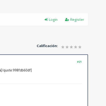
Login
Register
Calificación:
#21
a[/quote:998fdb60df]