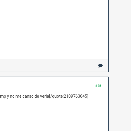
#28
ump y no me canso de verla[/quote:2109763045]