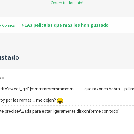
Obten tu dominio!
LAs peliculas que mas les han gustado
 y Comics
ustado
 AM
df="sweet_girl"]mmmmmmmmmmm........... que razones habra.... pillin
voy por las ramas.... me dejan?
 prediseÃ±ada para estar ligeramente disconforme con todo"