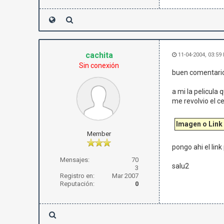
cachita
11-04-2004, 03:59
Sin conexión
buen comentario 
a mi la pelicula
me revolvio el c
Imagen o Link
Member
pongo ahi el link
Mensajes:
70
salu2
3
Registro en:
Mar 2007
Reputación:
0