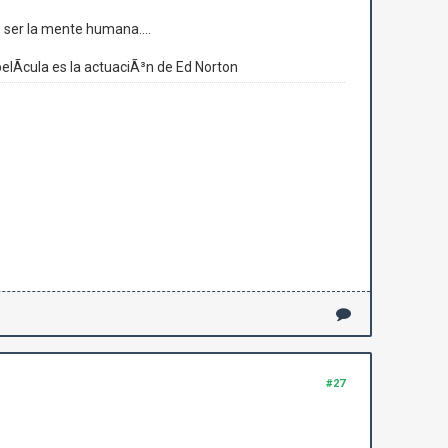
e ser la mente humana....
pelÃ­cula es la actuaciÃ³n de Ed Norton
#27