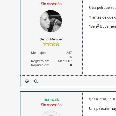
Sin conexión
Otra peli que es
Y antes de que di
"GenÃ©ticamente
Senior Member
Mensajes:
257
16
Registro en:
Mar 2007
Reputación:
0
marwak
11-05-2004, 07:58
Sin conexión
Una pelicula mu