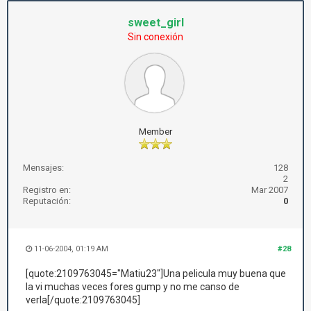
sweet_girl
Sin conexión
Member
Mensajes:
128
2
Registro en:
Mar 2007
Reputación:
0
11-06-2004, 01:19 AM
#28
[quote:2109763045="Matiu23"]Una pelicula muy buena que
la vi muchas veces fores gump y no me canso de
verla[/quote:2109763045]