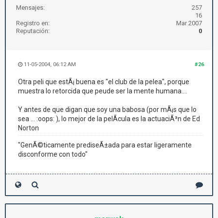
Mensajes:
257
16
Registro en:
Mar 2007
Reputación:
0
11-05-2004, 06:12 AM
#26
Otra peli que estÃ¡ buena es "el club de la pelea", porque
muestra lo retorcida que peude ser la mente humana....
Y antes de que digan que soy una babosa (por mÃ¡s que lo
sea ... :oops: ), lo mejor de la pelÃ­cula es la actuaciÃ³n de Ed
Norton
"GenÃ©ticamente prediseÃ±ada para estar ligeramente
disconforme con todo"