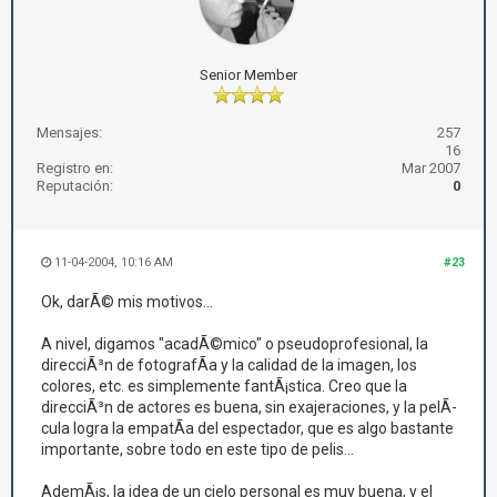
Senior Member
Mensajes:
257
16
Registro en:
Mar 2007
Reputación:
0
11-04-2004, 10:16 AM
#23
Ok, darÃ© mis motivos...
A nivel, digamos "acadÃ©mico" o pseudoprofesional, la
direcciÃ³n de fotografÃ­a y la calidad de la imagen, los
colores, etc. es simplemente fantÃ¡stica. Creo que la
direcciÃ³n de actores es buena, sin exajeraciones, y la pelÃ­
cula logra la empatÃ­a del espectador, que es algo bastante
importante, sobre todo en este tipo de pelis...
AdemÃ¡s, la idea de un cielo personal es muy buena, y el