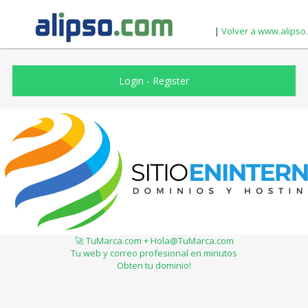
|
Volver a www.alipso
Login
-
Register
🚀 TuMarca.com + Hola@TuMarca.com
Tu web y correo profesional en minutos
Obten tu dominio!