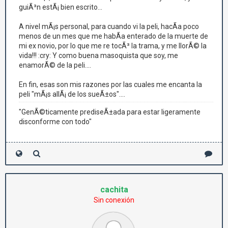
guiÃ³n estÃ¡ bien escrito...
A nivel mÃ¡s personal, para cuando vi la peli, hacÃ­a poco
menos de un mes que me habÃ­a enterado de la muerte de
mi ex novio, por lo que me re tocÃ³ la trama, y me llorÃ© la
vida!!! :cry: Y como buena masoquista que soy, me
enamorÃ© de la peli....
En fin, esas son mis razones por las cuales me encanta la
peli "mÃ¡s allÃ¡ de los sueÃ±os"....
"GenÃ©ticamente prediseÃ±ada para estar ligeramente
disconforme con todo"
cachita
Sin conexión