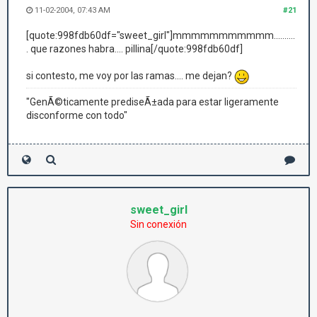
11-02-2004, 07:43 AM
#21
[quote:998fdb60df="sweet_girl"]mmmmmmmmmmm..........
. que razones habra.... pillina[/quote:998fdb60df]
si contesto, me voy por las ramas.... me dejan?
"GenÃ©ticamente prediseÃ±ada para estar ligeramente
disconforme con todo"
sweet_girl
Sin conexión