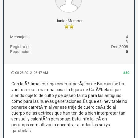
Junior Member
Mensajes:
4
3
Registro en:
Dec 2008
Reputación:
0
08-23-2012, 05:47 AM
#30
Con la Ãºltima entrega cinematogrÃ¡fica de Batman se ha
vuelto a reafirmar una cosa: la figura de GatÃºbela sigue
siendo objeto de culto y de deseo tanto para las antiguas
como para las nuevas generaciones. Es que es inevitable no
ponerse carretÃ³n al ver ese traje de cuero ceÃ±ido al
cuerpo de las actrices que han tenido a bien interpretar tan
sensual y calentÃ³n personaje. Esta Info la leÃ­ en
perutops.com alli van a encontrar a todas las sexys
gatubelas.