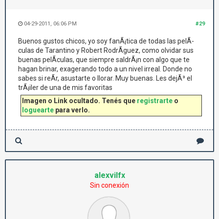
04-29-2011, 06:06 PM
#29
Buenos gustos chicos, yo soy fanÃ¡tica de todas las pelÃ­
culas de Tarantino y Robert RodrÃ­guez, como olvidar sus
buenas pelÃ­culas, que siempre saldrÃ¡n con algo que te
hagan brinar, exagerando todo a un nivel irreal. Donde no
sabes si reÃ­r, asustarte o llorar. Muy buenas. Les dejÃ³ el
trÃ¡iler de una de mis favoritas
Imagen o Link ocultado. Tenés que
registrarte
o
loguearte
para verlo.
alexvilfx
Sin conexión