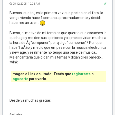
08-12-2005, 10:06 AM
#1
Buenas, que tal, es la primera vez que posteo en el foro, lo
vengo viendo hace 1 semana aproximadamente y decidi
hacerme un user...
Bueno, el motivo de mi tema es que querria que escuchen lo
que hago y me den sus opiniones ya q me servirian mucho a
la hora de Â¿"componer" por q digo "componer"? Por que
hace 1 aÃ±o y medio que empeze con la musica electronica
y new age, y realmente no tengo una base de musica...
Me encantaria que oigan mis temas y digan q les parecio...
:wink:
Imagen o Link ocultado. Tenés que
registrarte
o
loguearte
para verlo.
Desde ya muchas gracias.