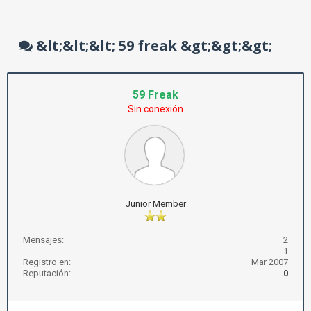
&lt;&lt;&lt; 59 freak &gt;&gt;&gt;
59 Freak
Sin conexión
Junior Member
Mensajes:
2
1
Registro en:
Mar 2007
Reputación:
0