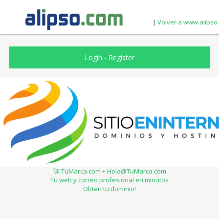
|
Volver a www.alipso
Login
-
Register
🚀 TuMarca.com + Hola@TuMarca.com
Tu web y correo profesional en minutos
Obten tu dominio!