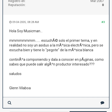
Registro en:
Mar 2007
Reputación:
0
09-04-2005, 08:28 AM
#3
Hola Soy Musicman...
mmmmmmmm....... escuchÃ© solo el primer tema, y en
realidad no soy un asiduo a la mÃºsica electrÃ³nica, pero se
escucha bien y tiene lo "pegote" de la mÃºsica blanca
continÃºa componiendo y dala a conocer en pÃ¡ginas, como
sabes que puede salir algÃºn productor interesado???
saludos
Glenn Vilaboa