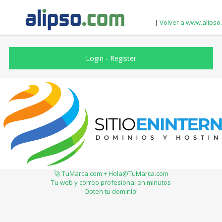
|
Volver a www.alipso
Login
-
Register
🚀 TuMarca.com + Hola@TuMarca.com
Tu web y correo profesional en minutos
Obten tu dominio!