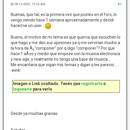
08-12-2005, 10:06 AM
#1
Buenas, que tal, es la primera vez que posteo en el foro, lo
vengo viendo hace 1 semana aproximadamente y decidi
hacerme un user...
Bueno, el motivo de mi tema es que querria que escuchen lo
que hago y me den sus opiniones ya q me servirian mucho a
la hora de Â¿"componer" por q digo "componer"? Por que
hace 1 aÃ±o y medio que empeze con la musica electronica
y new age, y realmente no tengo una base de musica...
Me encantaria que oigan mis temas y digan q les parecio...
:wink:
Imagen o Link ocultado. Tenés que
registrarte
o
loguearte
para verlo.
Desde ya muchas gracias.