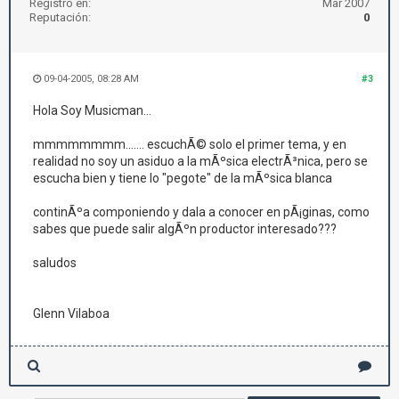
Registro en:
Mar 2007
Reputación:
0
09-04-2005, 08:28 AM
#3
Hola Soy Musicman...
mmmmmmmm....... escuchÃ© solo el primer tema, y en
realidad no soy un asiduo a la mÃºsica electrÃ³nica, pero se
escucha bien y tiene lo "pegote" de la mÃºsica blanca
continÃºa componiendo y dala a conocer en pÃ¡ginas, como
sabes que puede salir algÃºn productor interesado???
saludos
Glenn Vilaboa