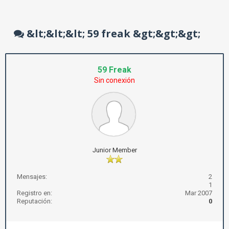
&lt;&lt;&lt; 59 freak &gt;&gt;&gt;
59 Freak
Sin conexión
Junior Member
Mensajes:
2
1
Registro en:
Mar 2007
Reputación:
0