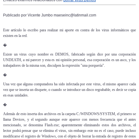
Enlaces externos relacionados con
Borrar virus Demos
Publicado por Vicente Jumbo maeseinc@latinmail.com
Este artículo lo escribo para realizar mi aporte en contra de los virus informáticos que
existen en la red.
�
Existe un virus cuyo nombre es DEMOS, fabricado según dice por una corporación
UNDEATH, a mi parecer y esta es mi opinión personal, esa corporación es un asco, y los
trabajadores de la misma son, disculpen la expresión "una porquería".
�
Una vez que alguna computadora ha sido infectada por este virus, el mismo aparece cada
vez que se inserta un disquete, o cuando se introduce un disco regrabable, es decir se copia
en esas unidades.
�
Además de esto inserta dos archivos en la carpeta C:/WINDOWS/SYSTEM, el primero se
llama Devices, y el segundo aunque este aparece con menos frecuencia que el antes
mencionado, se denomina Flash.exe; aparentemente eliminando estos dos archivos, el
lector podrá pensar que se elimina el virus, sin embargo este no es el caso, puede incluso
modificarse el registro de Windows, con el objeto de borrar la entrada de registro de estos