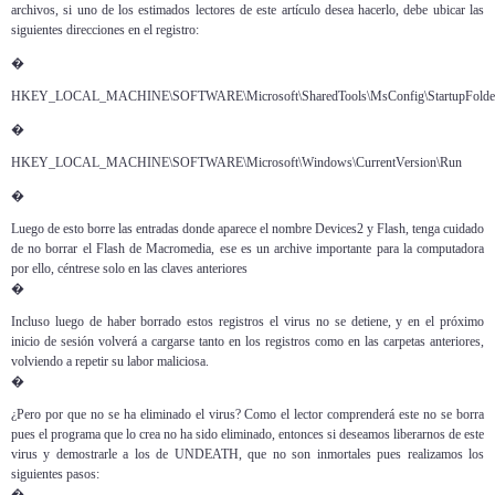
archivos, si uno de los estimados lectores de este artículo desea hacerlo, debe ubicar las
siguientes direcciones en el registro:
�
HKEY_LOCAL_MACHINE\SOFTWARE\Microsoft\SharedTools\MsConfig\StartupFolde
�
HKEY_LOCAL_MACHINE\SOFTWARE\Microsoft\Windows\CurrentVersion\Run
�
Luego de esto borre las entradas donde aparece el nombre Devices2 y Flash, tenga cuidado
de no borrar el Flash de Macromedia, ese es un archive importante para la computadora
por ello, céntrese solo en las claves anteriores
�
Incluso luego de haber borrado estos registros el virus no se detiene, y en el próximo
inicio de sesión volverá a cargarse tanto en los registros como en las carpetas anteriores,
volviendo a repetir su labor maliciosa.
�
¿Pero por que no se ha eliminado el virus? Como el lector comprenderá este no se borra
pues el programa que lo crea no ha sido eliminado, entonces si deseamos liberarnos de este
virus y demostrarle a los de UNDEATH, que no son inmortales pues realizamos los
siguientes pasos:
�