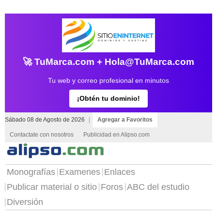
🚀 TuMarca.com + Hola@TuMarca.com
Tu web y correo profesional en minutos
¡Obtén tu dominio!
Sábado 08 de Agosto de 2026
|
Agregar a Favoritos
Contactate con nosotros
Publicidad en Alipso.com
Monografías
Examenes
Enlaces
Publicar material o sitio
Foros
ABC del estudio
Diversión