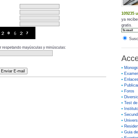
109235 u
ya recibe
gratis.
Suscr
ior respetando mayúsculas y minúsculas:
Acce
•
Monogr
•
Exame
•
Enlace
•
Publicar
•
Foros
•
Diversi
•
Test de
•
Institut
•
Secund
•
Univers
•
Residen
•
Guia de
•
Eventos