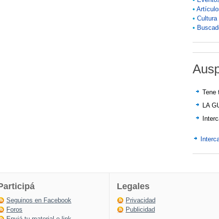
•
Artícul
•
Cultura
•
Buscado
Ausp
Tene 
LA G
Inter
Interc
Participá
Legales
Seguinos en Facebook
Privacidad
Foros
Publicidad
Enviá tu material o link