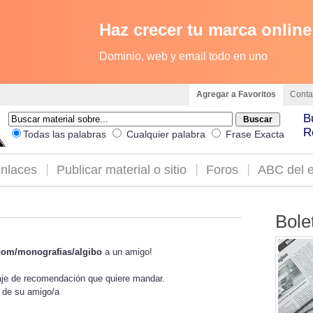
Haz crecer tu marca online
Dominio, web y email todo en uno
Agregar a Favoritos
Conta
B
R
Todas las palabras
Cualquier palabra
Frase Exacta
nlaces
Publicar material o sitio
Foros
ABC del e
Bole
.com/monografias/algibo
a un amigo!
saje de recomendación que quiere mandar.
l de su amigo/a