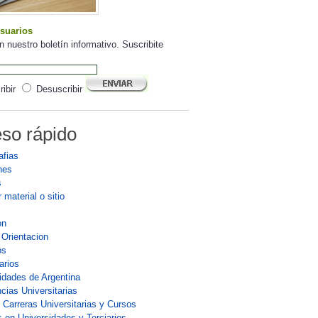
suarios
n nuestro boletín informativo. Suscribite
ibir
Desuscribir
so rápido
afias
nes
s
 material o sitio
on
 Orientacion
os
arios
idades de Argentina
cias Universitarias
 Carreras Universitarias y Cursos
 en Universidades y Terciarios