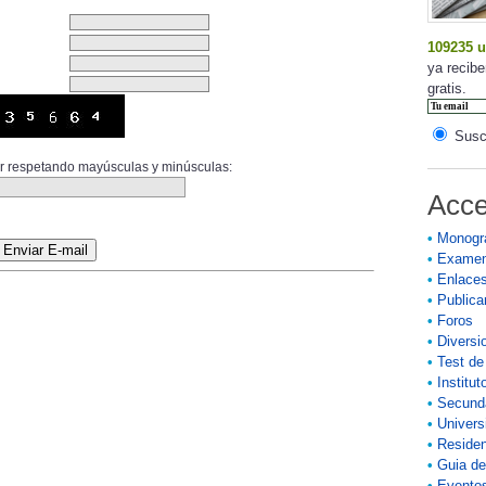
109235 u
ya recibe
gratis.
Suscr
ior respetando mayúsculas y minúsculas:
Acce
•
Monogr
•
Exame
•
Enlace
•
Publicar
•
Foros
•
Diversi
•
Test de
•
Institut
•
Secund
•
Univers
•
Residen
•
Guia de
•
Eventos