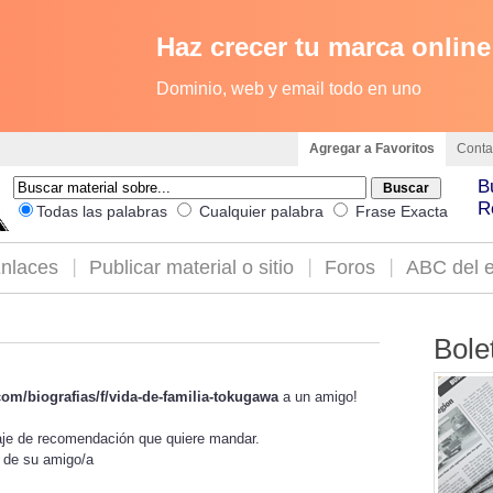
Haz crecer tu marca online
Dominio, web y email todo en uno
Agregar a Favoritos
Conta
B
R
Todas las palabras
Cualquier palabra
Frase Exacta
nlaces
Publicar material o sitio
Foros
ABC del e
Bole
com/biografias/f/vida-de-familia-tokugawa
a un amigo!
saje de recomendación que quiere mandar.
l de su amigo/a