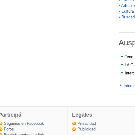
•
Artícul
•
Cultura
•
Buscado
Ausp
Tene 
LA G
Inter
Interc
Participá
Legales
Seguinos en Facebook
Privacidad
Foros
Publicidad
Enviá tu material o link