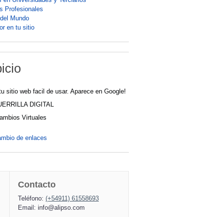
os Profesionales
 del Mundo
r en tu sitio
icio
tu sitio web facil de usar. Aparece en Google!
UERRILLA DIGITAL
cambios Virtuales
ambio de enlaces
Contacto
Teléfono:
(+54911) 61558693
Email:
info@alipso.com