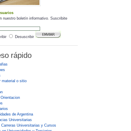
suarios
n nuestro boletín informativo. Suscribite
ibir
Desuscribir
so rápido
afias
nes
s
 material o sitio
on
 Orientacion
os
arios
idades de Argentina
cias Universitarias
 Carreras Universitarias y Cursos
 en Universidades y Terciarios