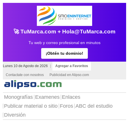
🚀 TuMarca.com + Hola@TuMarca.com
Tu web y correo profesional en minutos
¡Obtén tu dominio!
Lunes 10 de Agosto de 2026
|
Agregar a Favoritos
Contactate con nosotros
Publicidad en Alipso.com
Monografías
Examenes
Enlaces
Publicar material o sitio
Foros
ABC del estudio
Diversión