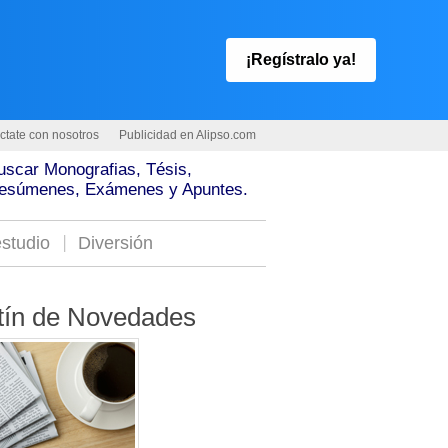
¡Regístralo ya!
ctate con nosotros
Publicidad en Alipso.com
uscar Monografias, Tésis,
esúmenes, Exámenes y Apuntes.
studio
Diversión
tín de Novedades