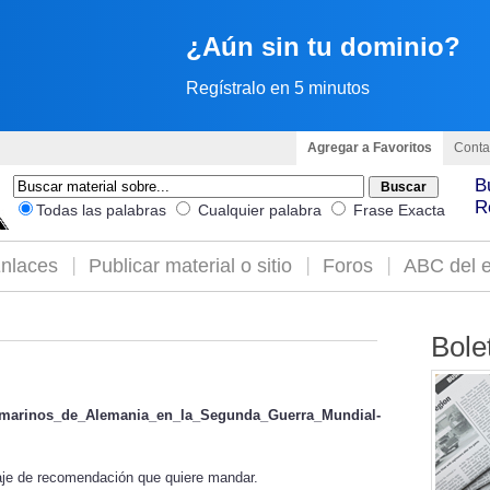
¿Aún sin tu dominio?
Regístralo en 5 minutos
Agregar a Favoritos
Conta
B
R
Todas las palabras
Cualquier palabra
Frase Exacta
nlaces
Publicar material o sitio
Foros
ABC del e
Bole
bmarinos_de_Alemania_en_la_Segunda_Guerra_Mundial-
saje de recomendación que quiere mandar.