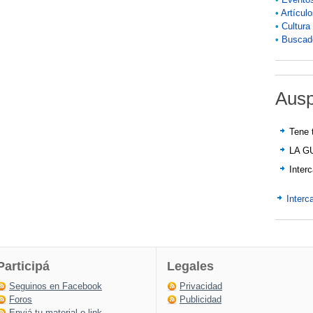
•
Artícul
•
Cultura
•
Buscado
Ausp
Tene 
LA G
Inter
Interc
Participá
Legales
Seguinos en Facebook
Privacidad
Foros
Publicidad
Enviá tu material o link