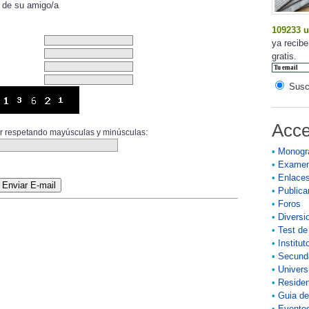
l de su amigo/a
109233 u
ya recibe
gratis.
Suscr
Acce
ior respetando mayúsculas y minúsculas:
•
Monogr
•
Exame
•
Enlace
•
Publicar
•
Foros
•
Diversi
•
Test de
•
Institut
•
Secund
•
Univers
•
Residen
•
Guia de
•
Eventos