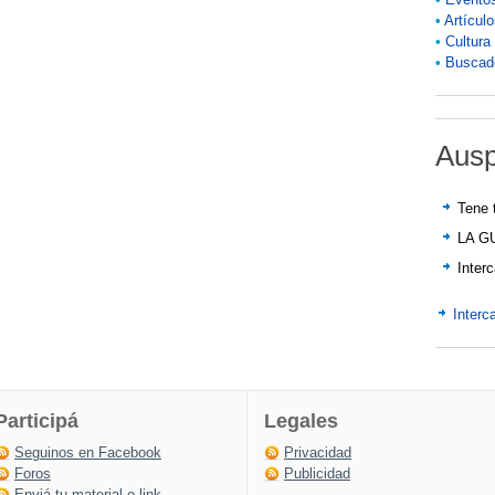
•
Artícul
•
Cultura
•
Buscado
Ausp
Tene 
LA G
Inter
Interc
Participá
Legales
Seguinos en Facebook
Privacidad
Foros
Publicidad
Enviá tu material o link