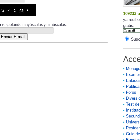
109233 u
ya recibe
ior respetando mayúsculas y minúsculas:
gratis.
Suscr
Acce
•
Monogr
•
Exame
•
Enlace
•
Publicar
•
Foros
•
Diversi
•
Test de
•
Institut
•
Secund
•
Univers
•
Residen
•
Guia de
•
Eventos