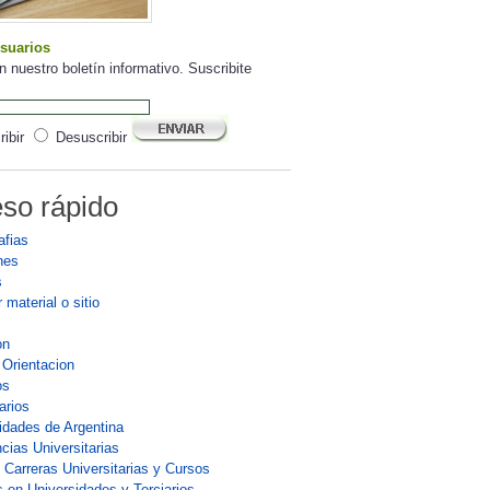
suarios
n nuestro boletín informativo. Suscribite
ibir
Desuscribir
so rápido
afias
nes
s
 material o sitio
on
 Orientacion
os
arios
idades de Argentina
cias Universitarias
 Carreras Universitarias y Cursos
 en Universidades y Terciarios