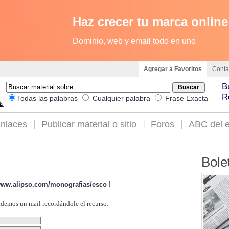
Haz crecer tu marca online
Dominio, web y email todo en uno
Agregar a Favoritos
Conta
B
R
Todas las palabras
Cualquier palabra
Frase Exacta
nlaces
Publicar material o sitio
Foros
ABC del e
Bole
/www.alipso.com/monografias/esco
!
ndemos un mail recordándole el recurso: