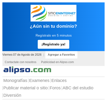
¿Aún sin tu dominio?
Regístralo en 5 minutos
¡Regístralo ya!
Viernes 07 de Agosto de 2026
|
Agregar a Favoritos
Contactate con nosotros
Publicidad en Alipso.com
Monografías
Examenes
Enlaces
Publicar material o sitio
Foros
ABC del estudio
Diversión