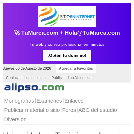
🚀 TuMarca.com + Hola@TuMarca.com
Tu web y correo profesional en minutos
¡Obtén tu dominio!
Jueves 06 de Agosto de 2026
|
Agregar a Favoritos
Contactate con nosotros
Publicidad en Alipso.com
Monografías
Examenes
Enlaces
Publicar material o sitio
Foros
ABC del estudio
Diversión