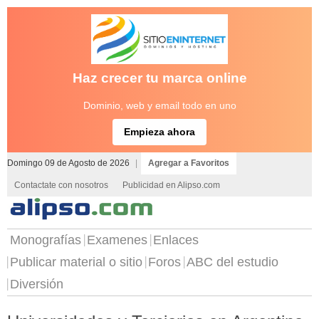
Haz crecer tu marca online
Dominio, web y email todo en uno
Empieza ahora
Domingo 09 de Agosto de 2026
|
Agregar a Favoritos
Contactate con nosotros
Publicidad en Alipso.com
Monografías
Examenes
Enlaces
Publicar material o sitio
Foros
ABC del estudio
Diversión