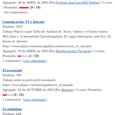
Agregado: 28 de ABRIL de 2001 (Por
Profesor José Luis Dell’Ordine
) | 3 votos
| Promedio:
(9 / 10)
- Sin comentarios |
Comunicación, TV e Internet
Palabras: 1937
Trabajo Práctico para Taller de Análisis de Texto.- Sartori y el homo videns.
McLuhan y la mentalidad Gutenberguiana. El cogito interruptus para Eco. El
futuro de Internet.
https://www.alipso.com/monografias/comunicacion_tv_internet
Agregado: 19 de ABRIL de 2002 (Por
Natalia Lorena Parracia
) | 3 votos |
Promedio:
(3 / 10)
1 comentario -
Leer comentario
|
El acorazado
Palabras: 309
Trabajo sobre la pelicula El acorazado
https://www.alipso.com/monografias/el_acorazado
Agregado: 02 de OCTUBRE de 2002 (Por
Betiana
) | 3 votos | Promedio:
(4 / 10)
1 comentario -
Leer comentario
|
El ciudadano
Palabras: 648