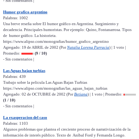
- Sin comentarios |
Humor grafico argentino
Palabras: 1002
Una breve reseña sobre El humor gráfico en Argentina. Surgimiento y
decadencia. Principales humoristas. Por ejemplo: Quino, Fontanarrosa. Tipos
de humor gráfico. La historieta.
https://www.alipso.com/monografias/humor_grafico_argentino
Agregado: 19 de ABRIL de 2002 (Por
Natalia Lorena Parracia
) | 1 voto |
Promedio:
(9 / 10)
- Sin comentarios |
Las Aguas bajan turbias
Palabras: 439
Trabajo sobre la pelicula Las Aguas Bajan Turbias
https://www.alipso.com/monografias/las_aguas_bajan_turbias
Agregado: 02 de OCTUBRE de 2002 (Por
Betiana
) | 1 voto | Promedio:
(1 / 10)
- Sin comentarios |
La exasperacion del caso
Palabras: 1103
Algunos problemas que plantea el creciente proceso de narrativización de la
información de interés público. Texto de Aníbal Ford y Fernanda Longo.