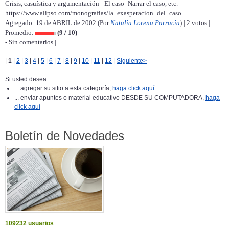
Crisis, casuística y argumentación - El caso- Narrar el caso, etc.
https://www.alipso.com/monografias/la_exasperacion_del_caso
Agregado: 19 de ABRIL de 2002 (Por
Natalia Lorena Parracia
) | 2 votos |
Promedio:
(9 / 10)
- Sin comentarios |
|
1
|
2
|
3
|
4
|
5
|
6
|
7
|
8
|
9
|
10
|
11
|
12
|
Siguiente>
Si usted desea...
... agregar su sitio a esta categoría,
haga click aquí
.
... enviar apuntes o material educativo DESDE SU COMPUTADORA,
haga
click aquí
Boletín de Novedades
109232 usuarios