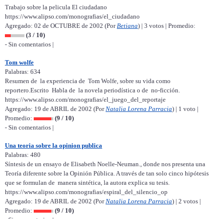
Trabajo sobre la pelicula El ciudadano
https://www.alipso.com/monografias/el_ciudadano
Agregado: 02 de OCTUBRE de 2002 (Por
Betiana
) | 3 votos | Promedio:
(3 / 10)
- Sin comentarios |
Tom wolfe
Palabras: 634
Resumen de la experiencia de Tom Wolfe, sobre su vida como
reportero.Escrito Habla de la novela periodística o de no-ficción.
https://www.alipso.com/monografias/el_juego_del_reportaje
Agregado: 19 de ABRIL de 2002 (Por
Natalia Lorena Parracia
) | 1 voto |
Promedio:
(9 / 10)
- Sin comentarios |
Una teoria sobre la opinion publica
Palabras: 480
Síntesis de un ensayo de Elisabeth Noelle-Neuman., donde nos presenta una
Teoría diferente sobre la Opinión Pública. A través de tan solo cinco hipótesis
que se formulan de manera sintética, la autora explica su tesis.
https://www.alipso.com/monografias/espiral_del_silencio_op
Agregado: 19 de ABRIL de 2002 (Por
Natalia Lorena Parracia
) | 2 votos |
Promedio:
(9 / 10)