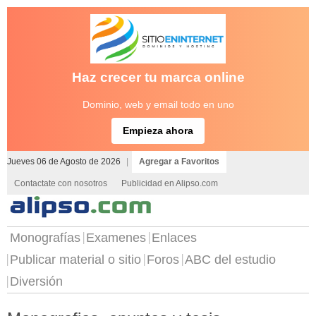
Haz crecer tu marca online
Dominio, web y email todo en uno
Empieza ahora
Jueves 06 de Agosto de 2026
|
Agregar a Favoritos
Contactate con nosotros
Publicidad en Alipso.com
Monografías
Examenes
Enlaces
Publicar material o sitio
Foros
ABC del estudio
Diversión