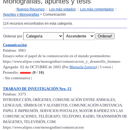
Monografias, apuntes y tesis
.:
Nuevos Recursos
::.
Los más votados
::.
Los más comentados
::
Apuntes y Monografías
> Comunicación
114 recursos encontrados en esta categoría.
Ordenar por
Comunicación
Palabras: 3061
Ensayo sobre el papel de la comunicación en el mundo postmoderno
https://www.alipso.com/monografias/comunicacion_y_desarrollo_humano
Agregado: 02 de OCTUBRE de 2002 (Por
Manuela Lopera
) | 3 votos |
Promedio:
(9 / 10)
- Sin comentarios |
TRABAJO DE INVESTIGACIÓN Nro. 15
Palabras: 3375
INTRODUCCIÓN, ORÍGENES, COMUNICACIÓN ENTRE ANIMALES,
LENGUAJE, SÍMBOLOS Y ALFABETOS, COMUNICACIÓN A DISTANCIA,
PAPEL E IMPRESIÓN, SERVICIOS POSTALES, MAYOR RAPIDEZ EN LAS
COMUNICACIONES, TELÉGRAFO, TELÉFONO, RADIO, TRANSMISIÓN DE
IMÁGENES, TELEVISIÓN, COM
https://www.alipso.com/monografias/comunicacion