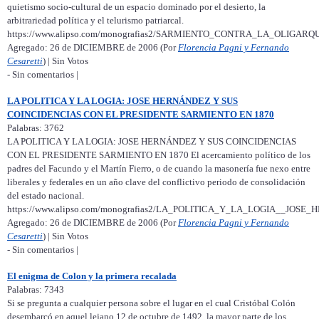
quietismo socio-cultural de un espacio dominado por el desierto, la
arbitrariedad política y el telurismo patriarcal.
https://www.alipso.com/monografias2/SARMIENTO_CONTRA_LA_OLIG
Agregado: 26 de DICIEMBRE de 2006 (Por
Florencia Pagni y Fernando
Cesaretti
) | Sin Votos
- Sin comentarios |
LA POLITICA Y LA LOGIA: JOSE HERNÁNDEZ Y SUS
COINCIDENCIAS CON EL PRESIDENTE SARMIENTO EN 1870
Palabras: 3762
LA POLITICA Y LA LOGIA: JOSE HERNÁNDEZ Y SUS COINCIDENCIAS
CON EL PRESIDENTE SARMIENTO EN 1870 El acercamiento político de los
padres del Facundo y el Martín Fierro, o de cuando la masonería fue nexo entre
liberales y federales en un año clave del conflictivo periodo de consolidación
del estado nacional.
https://www.alipso.com/monografias2/LA_POLITICA_Y_LA_LOGIA__
Agregado: 26 de DICIEMBRE de 2006 (Por
Florencia Pagni y Fernando
Cesaretti
) | Sin Votos
- Sin comentarios |
El enigma de Colon y la primera recalada
Palabras: 7343
Si se pregunta a cualquier persona sobre el lugar en el cual Cristóbal Colón
desembarcó en aquel lejano 12 de octubre de 1492, la mayor parte de los