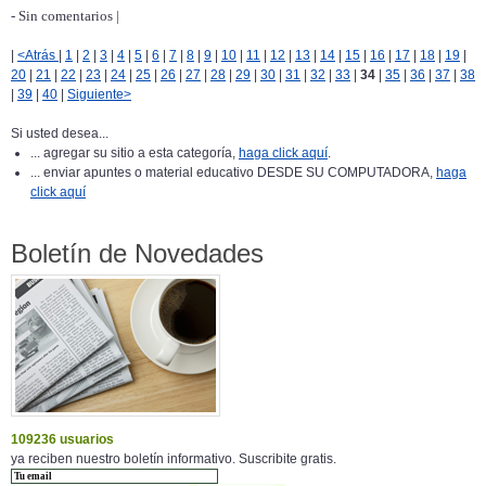
- Sin comentarios |
|
<Atrás
|
1
|
2
|
3
|
4
|
5
|
6
|
7
|
8
|
9
|
10
|
11
|
12
|
13
|
14
|
15
|
16
|
17
|
18
|
19
|
20
|
21
|
22
|
23
|
24
|
25
|
26
|
27
|
28
|
29
|
30
|
31
|
32
|
33
|
34
|
35
|
36
|
37
|
38
|
39
|
40
|
Siguiente>
Si usted desea...
... agregar su sitio a esta categoría,
haga click aquí
.
... enviar apuntes o material educativo DESDE SU COMPUTADORA,
haga
click aquí
Boletín de Novedades
109236 usuarios
ya reciben nuestro boletín informativo. Suscribite gratis.