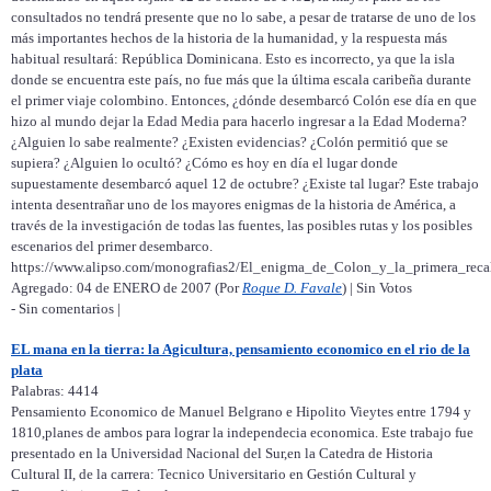
consultados no tendrá presente que no lo sabe, a pesar de tratarse de uno de los
más importantes hechos de la historia de la humanidad, y la respuesta más
habitual resultará: República Dominicana. Esto es incorrecto, ya que la isla
donde se encuentra este país, no fue más que la última escala caribeña durante
el primer viaje colombino. Entonces, ¿dónde desembarcó Colón ese día en que
hizo al mundo dejar la Edad Media para hacerlo ingresar a la Edad Moderna?
¿Alguien lo sabe realmente? ¿Existen evidencias? ¿Colón permitió que se
supiera? ¿Alguien lo ocultó? ¿Cómo es hoy en día el lugar donde
supuestamente desembarcó aquel 12 de octubre? ¿Existe tal lugar? Este trabajo
intenta desentrañar uno de los mayores enigmas de la historia de América, a
través de la investigación de todas las fuentes, las posibles rutas y los posibles
escenarios del primer desembarco.
https://www.alipso.com/monografias2/El_enigma_de_Colon_y_la_primera_reca
Agregado: 04 de ENERO de 2007 (Por
Roque D. Favale
) | Sin Votos
- Sin comentarios |
EL mana en la tierra: la Agicultura, pensamiento economico en el rio de la
plata
Palabras: 4414
Pensamiento Economico de Manuel Belgrano e Hipolito Vieytes entre 1794 y
1810,planes de ambos para lograr la independecia economica. Este trabajo fue
presentado en la Universidad Nacional del Sur,en la Catedra de Historia
Cultural II, de la carrera: Tecnico Universitario en Gestión Cultural y