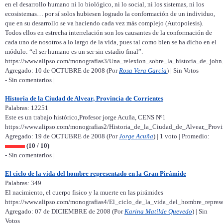
en el desarrollo humano ni lo biológico, ni lo social, ni los sistemas, ni los
ecosistemas… por sí solos hubiesen logrado la conformación de un individuo,
que en su desarrollo se va haciendo cada vez más complejo (Autopoiesis).
Todos ellos en estrecha interrelación son los causantes de la conformación de
cada uno de nosotros a lo largo de la vida, pues tal como bien se ha dicho en el
módulo: “el ser humano es un ser sin estadio final”.
https://www.alipso.com/monografias3/Una_relexion_sobre_la_historia_de_joh
Agregado: 10 de OCTUBRE de 2008 (Por
Rosa Vera Garcia
) | Sin Votos
- Sin comentarios |
Historia de la Ciudad de Alvear, Provincia de Corrientes
Palabras: 12251
Este es un trabajo histórico,Profesor jorge Acuña, CENS Nº1
https://www.alipso.com/monografias2/Historia_de_la_Ciudad_de_Alvear,_Provi
Agregado: 19 de OCTUBRE de 2008 (Por
Jorge Acuña
) | 1 voto | Promedio:
(10 / 10)
- Sin comentarios |
El ciclo de la vida del hombre representado en la Gran Pirámide
Palabras: 349
El nacimiento, el cuerpo fisico y la muerte en las pirámides
https://www.alipso.com/monografias4/El_ciclo_de_la_vida_del_hombre_repres
Agregado: 07 de DICIEMBRE de 2008 (Por
Karina Matilde Quevedo
) | Sin
Votos