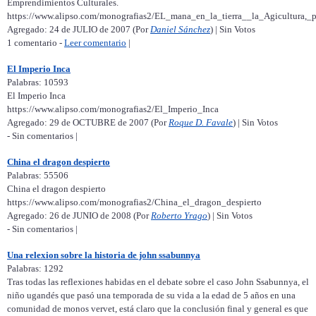
Emprendimientos Culturales.
https://www.alipso.com/monografias2/EL_mana_en_la_tierra__la_Agicultura,
Agregado: 24 de JULIO de 2007 (Por
Daniel Sánchez
) | Sin Votos
1 comentario -
Leer comentario
|
El Imperio Inca
Palabras: 10593
El Imperio Inca
https://www.alipso.com/monografias2/El_Imperio_Inca
Agregado: 29 de OCTUBRE de 2007 (Por
Roque D. Favale
) | Sin Votos
- Sin comentarios |
China el dragon despierto
Palabras: 55506
China el dragon despierto
https://www.alipso.com/monografias2/China_el_dragon_despierto
Agregado: 26 de JUNIO de 2008 (Por
Roberto Yrago
) | Sin Votos
- Sin comentarios |
Una relexion sobre la historia de john ssabunnya
Palabras: 1292
Tras todas las reflexiones habidas en el debate sobre el caso John Ssabunnya, el
niño ugandés que pasó una temporada de su vida a la edad de 5 años en una
comunidad de monos vervet, está claro que la conclusión final y general es que