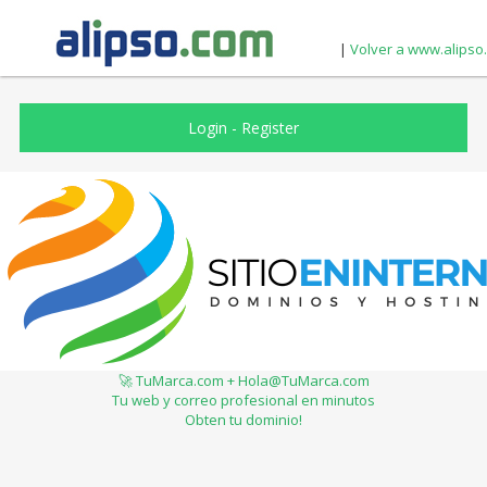
|
Volver a www.alipso
Login
-
Register
🚀 TuMarca.com + Hola@TuMarca.com
Tu web y correo profesional en minutos
Obten tu dominio!