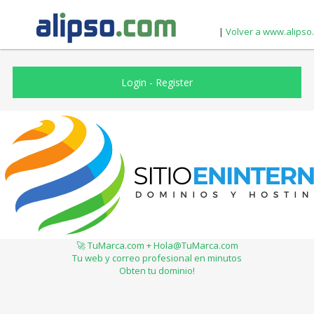
|
Volver a www.alipso
Login
-
Register
🚀 TuMarca.com + Hola@TuMarca.com
Tu web y correo profesional en minutos
Obten tu dominio!