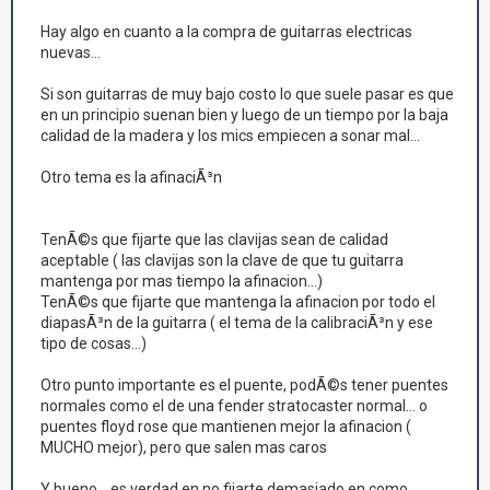
Hay algo en cuanto a la compra de guitarras electricas
nuevas...
Si son guitarras de muy bajo costo lo que suele pasar es que
en un principio suenan bien y luego de un tiempo por la baja
calidad de la madera y los mics empiecen a sonar mal...
Otro tema es la afinaciÃ³n
TenÃ©s que fijarte que las clavijas sean de calidad
aceptable ( las clavijas son la clave de que tu guitarra
mantenga por mas tiempo la afinacion...)
TenÃ©s que fijarte que mantenga la afinacion por todo el
diapasÃ³n de la guitarra ( el tema de la calibraciÃ³n y ese
tipo de cosas...)
Otro punto importante es el puente, podÃ©s tener puentes
normales como el de una fender stratocaster normal... o
puentes floyd rose que mantienen mejor la afinacion (
MUCHO mejor), pero que salen mas caros
Y bueno... es verdad en no fijarte demasiado en como