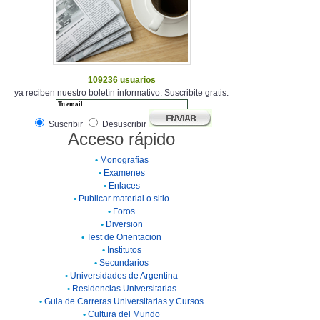
109236 usuarios
ya reciben nuestro boletín informativo. Suscribite gratis.
Suscribir
Desuscribir
Acceso rápido
•
Monografias
•
Examenes
•
Enlaces
•
Publicar material o sitio
•
Foros
•
Diversion
•
Test de Orientacion
•
Institutos
•
Secundarios
•
Universidades de Argentina
•
Residencias Universitarias
•
Guia de Carreras Universitarias y Cursos
•
Cultura del Mundo