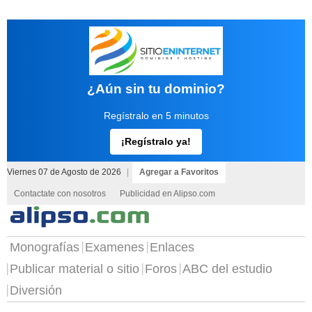
¿Aún sin tu dominio?
Regístralo en 5 minutos
¡Regístralo ya!
Viernes 07 de Agosto de 2026
|
Agregar a Favoritos
Contactate con nosotros
Publicidad en Alipso.com
Monografías
Examenes
Enlaces
Publicar material o sitio
Foros
ABC del estudio
Diversión