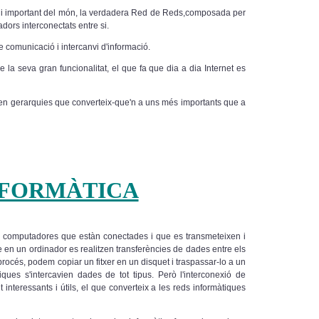
 i important del món, la verdadera Red de Reds,composada per
adors interconectats entre si.
e comunicació i intercanvi d'informació.
a seva gran funcionalitat, el que fa que dia a dia Internet es
ixen gerarquies que converteix-que'n a uns més importants que a
NFORMÀTICA
e computadores que estàn conectades i que es transmeteixen i
 en un ordinador es realitzen transferències de dades entre els
de procés, podem copiar un fitxer en un disquet i traspassar-lo a un
iques s'intercavien dades de tot tipus. Però l'interconexió de
interessants i útils, el que converteix a les reds informàtiques