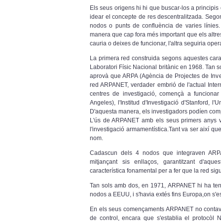
Els seus origens hi hi que buscar-los a principis
idear el concepte de res descentralitzada. Segon
nodos o punts de confluència de varies línies.
manera que cap fora més important que els altres
cauria o deixes de funcionar, l'altra seguiria oper
La primera red construida segons aquestes carac
Laboratori Físic Nacional britànic en 1968. Tan
aprovà que ARPA (Agència de Projectes de Invest
red ARPANET, verdader embrió de l'actual Interne
centres de investigació, començà a funciona
Angeles), l'Institud d'Investigació d'Stanford, l'
D'aquesta manera, els investigadors podíen compar
L'ús de ARPANET amb els seus primers anys va es
l'investigació armamentística.Tant va ser així 
nom.
Cadascun dels 4 nodos que integraven ARPAN
mitjançant sis enllaços, garantitzant d'aq
característica fonamental per a fer que la red sig
Tan sols amb dos, en 1971, ARPANET hi ha tenia
nodos a EEUU, i s'havia extés fins Europa,on s'
En els seus començaments ARPANET no contav
de control, encara que s'establia el protocòl