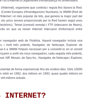
e l'ús d'Internet a Organismes d'ensenyança no universitaris.
'Internet), organisme que controla i regula fins llavors la Red.
 (Centre Europeu d'Investigacions Nuclears), la WWW (Red de
'Internet i el més popular de tots, que genera la major part del
t els unics serveis proporcionats per la Red havien segut unes
ectrònic), Telnet (conexió remota) i FTP (intercanvi de fitxers),
tiu en que va neixer Internet: Intercanvi d'informació entre
navegador web de l'història. Aquest navegador incluïa una
rns, i molt més potents, Navigator, de Netscape, Explorer de
ar-li a WWW l'impuls necessari per a convertir-lo en el cervell
ençaren a sortir els nous navegadors, cada vegada més potents,
nal: AIR Mosaic, de Spry Inc., Navigator, de Netscape i Explorer,
umentat de forma exponencial fins als nostres díes. Dels 10000
 milió en 1992, dos milions en 1993, quasi quatre milions en
vint milions actuals.
S INTERNET?