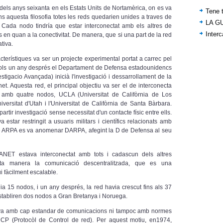
 dels anys seixanta en els Estats Units de Nortamèrica, on es va
Tene t
s aquesta filosofia totes les reds quedarien unides a traves de
LA G
 Cada nodo tindría que estar interconectat amb els altres de
Inter
 en quan a la conectivitat. De manera, que si una part de la red
ativa.
terístiques va ser un projecte experimental portat a carrec pel
 sols un any després el Departament de Defensa estadounidencs
igacio Avançada) inicià l'investigació i dessarrollament de la
t. Aquesta red, el principal objectiu va ser el de interconecta
r amb quatre nodos, UCLA (Universitat de Califòrnia de Los
Universitat d'Utah i l'Universitat de Califòrnia de Santa Bàrbara.
tir investigació sense necessitat d'un contacte físic entre ells.
tar restringit a usuaris militars i científics relacionats amb
que ARPA es va anomenar DARPA, afegint la D de Defensa al seu
ET estava interconectat amb tots i cadascun dels altres
uesta manera la comunicació descentralitzada, que es una
ui fàcilment escalable.
 15 nodos, i un any després, la red havia crescut fins als 37
establiren dos nodos a Gran Bretanya i Noruega.
a amb cap estandar de comunicacions ni tampoc amb normes
 NCP (Protocòl de Control de red). Per aquest motiu, en1974,