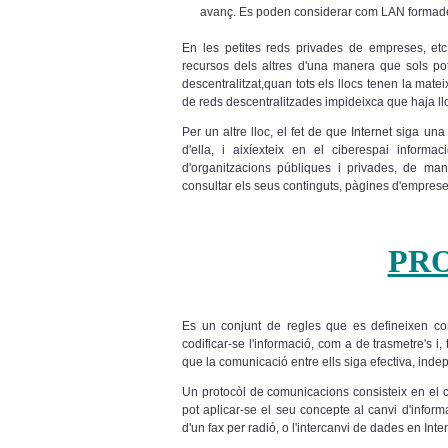
avanç. Es poden considerar com LAN formades
En les petites reds privades de empreses, etc
recursos dels altres d'una manera que sols pot 
descentralitzat,quan tots els llocs tenen la mat
de reds descentralitzades impideixca que haja llo
Per un altre lloc, el fet de que Internet siga u
d'ella, i aixíexteix en el ciberespai informa
d'organitzacions públiques i privades, de m
consultar els seus continguts, pàgines d'empreses
PR
Es un conjunt de regles que es defineixen c
codificar-se l'informació, com a de trasmetre's 
que la comunicació entre ells siga efectiva, in
Un protocòl de comunicacions consisteix en el c
pot aplicar-se el seu concepte al canvi d'inform
d'un fax per radió, o l'intercanvi de dades en Inter