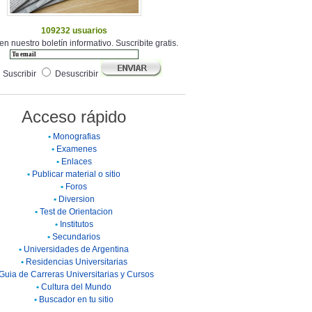
109232 usuarios
en nuestro boletín informativo. Suscribite gratis.
Suscribir
Desuscribir
Acceso rápido
•
Monografias
•
Examenes
•
Enlaces
•
Publicar material o sitio
•
Foros
•
Diversion
•
Test de Orientacion
•
Institutos
•
Secundarios
•
Universidades de Argentina
•
Residencias Universitarias
Guia de Carreras Universitarias y Cursos
•
Cultura del Mundo
•
Buscador en tu sitio