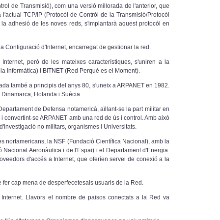
rol de Transmisió), com una versió millorada de l'anterior, que
 l'actual TCP/IP (Protocòl de Contròl de la Transmisió/Protocòl
a la adhesió de les noves reds, s'implantarà aquest protocòl en
 Configuració d'Internet, encarregat de gestionar la red.
 Internet, però de les mateixes característiques, s'uniren a la
ia Informàtica) i BITNET (Red Perquè es el Moment).
da també a principis del anys 80, s'uneix a ARPANET en 1982.
 Dinamarca, Holanda i Suècia.
partament de Defensa notamericà, aïllant-se la part militar en
i convertint-se ARPANET amb una red de ús i control. Amb aixó
investigació no militars, organismes i Universitats.
s nortamericans, la NSF (Fundació Científica Nacional), amb la
Nacional Aeronàutica i de l'Espai) i el Departament d'Energia.
veedors d'accés a Internet, que oferíen servei de conexió a la
fer cap mena de desperfecetesals usuaris de la Red.
 Internet. Llavors el nombre de paisos conectats a la Red va