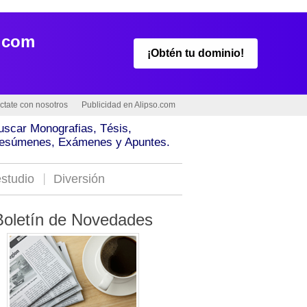
.com
¡Obtén tu dominio!
ctate con nosotros
Publicidad en Alipso.com
uscar Monografias, Tésis,
esúmenes, Exámenes y Apuntes.
studio
Diversión
Boletín de Novedades