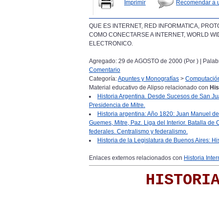
Imprimir
Recomendar a 
QUE ES INTERNET, RED INFORMATICA, PROT
COMO CONECTARSE A INTERNET, WORLD WI
ELECTRONICO.
Agregado: 29 de AGOSTO de 2000 (Por
) | Pala
Comentario
Categoría:
Apuntes y Monografías
>
Computació
Material educativo de Alipso relacionado con
His
Historia Argentina. Desde Sucesos de San Jua
Presidencia de Mitre.
Historia argentina: Año 1820: Juan Manuel de
Guemes, Mitre, Paz. Liga del Interior. Batalla 
federales. Centralismo y federalismo.
Historia de la Legislatura de Buenos Aires: Hi
Enlaces externos relacionados con
Historia Inter
HISTORI