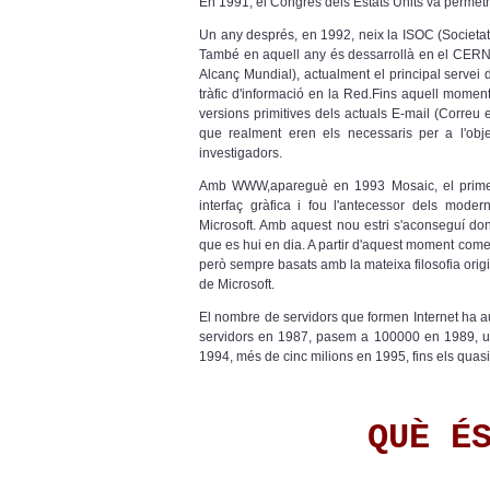
En 1991, el Congrés dels Estats Units va permetr
Un any després, en 1992, neix la ISOC (Societat d
També en aquell any és dessarrollà en el CERN
Alcanç Mundial), actualment el principal servei d
tràfic d'informació en la Red.Fins aquell momen
versions primitives dels actuals E-mail (Correu el
que realment eren els necessaris per a l'objec
investigadors.
Amb WWW,apareguè en 1993 Mosaic, el primer 
interfaç gràfica i fou l'antecessor dels mode
Microsoft. Amb aquest nou estri s'aconseguí don
que es hui en dia. A partir d'aquest moment com
però sempre basats amb la mateixa filosofia origi
de Microsoft.
El nombre de servidors que formen Internet ha a
servidors en 1987, pasem a 100000 en 1989, un
1994, més de cinc milions en 1995, fins els quasi 
QUÈ É