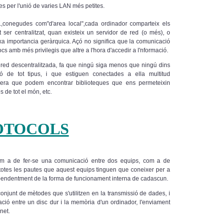
 per l'unió de varies LAN més petites.
.,conegudes com"d'area local",cada ordinador comparteix els
ser centralitzat, quan existeix un servidor de red (o més), o
eixa importancia geràrquica. Açó no significa que la comunicació
cs amb més privilegis que altre a l'hora d'accedir a l'nformació.
na red descentralitzada, fa que ningú siga menos que ningú dins
ció de tot tipus, i que estiguen conectades a ella multitud
anera que podem encontrar biblioteques que ens permeteixin
 de tot el món, etc.
OTOCOLS
om a de fer-se una comunicació entre dos equips, com a de
i, totes les pautes que aquest equips tinguen que coneixer per a
dependentment de la forma de funcionament interna de cadascun.
onjunt de mètodes que s'utilitzen en la transmissió de dades, i
ació entre un disc dur i la memòria d'un ordinador, l'enviament
net.