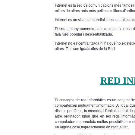
Internet es la red de comunicacions més famosa
milers de altres reds més petites i milions d'ordin
Internet es un sistema mundial i descentralitzat d
El seu tamany aumenta constantment a causa de l
faja més popular i descentralitzada.
Internet no es centralitzada hi ha que no existe
altres. Tots son iguals dins de la Red.
RED I
El concepte de red informàtica es un conjunt d
comparteixen mútuament informació. Al igual que
distints perifèrics, la memòria i l'unitat central 
altre ordinador, igual que en les reds informàt
computadores permeteix moltes possibilitats molt 
en alguna cosa imprescindible en l'actualitat.