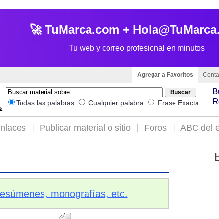
🚀 TuMarca.com + Hola@TuMarca
Tu web y correo profesional en minutos
Agregar a Favoritos
Conta
B
R
Todas las palabras
Cualquier palabra
Frase Exacta
nlaces
Publicar material o sitio
Foros
ABC del e
 resúmenes, monografías, etc.