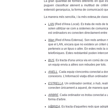
La gran quantitat de formes diferents en que es
puguen classificar atenent a multitud de crit
extensió gerarquica, la forma de comunicació que 
La manera més sencilla, i la més extesa,de class
LAN
(Red d'Area Local). Es trata de reds de 
solen utilitzar-se com a sistemes de comunic
esl ordinadors es conecten directament entre 
Wan
(Red d'Area Extensa). Son reds ambun n
que el LAN, encara que no existeix un criteri
perteneix a un tipus o altre. En estes reds la 
telefòniques. Estes redstambé poden intercon
BUS
. Es tracta d'una unica via en comú de c
un equip envia a altres son rebudes per tots.
ANELL
. Cada equip s'encontra conectat a dos
conexions. L'informació viatja d0un ordinador
ESTRELLA
. Un ordinador central, o
hub
, real
conecten únicament a aquest, de manera que to
ARBRE
. Cada ordinador es troba conectat a
forma d'arbre.
HÍBRIDA
. Es tracta d'aquelles reds que ado