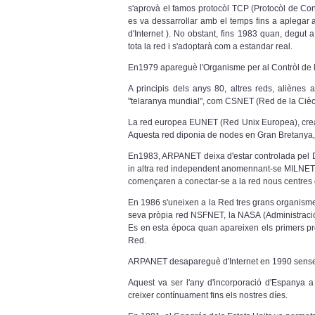
s'aprovà el famos protocòl TCP (Protocòl de Cont
es va dessarrollar amb el temps fins a aplegar a
d'Internet ). No obstant, fins 1983 quan, degut 
tota la red i s'adoptarà com a estandar real.
En1979 apareguè l'Organisme per al Contròl de la
A principis dels anys 80, altres reds, aliènes a
"telaranya mundial", com CSNET (Red de la Cièc
La red europea EUNET (Red Unix Europea), crea
Aquesta red diponia de nodes en Gran Bretanya,
En1983, ARPANET deixa d'estar controlada pel De
in altra red independent anomennant-se MILNET 
començaren a conectar-se a la red nous centres d'
En 1986 s'uneixen a la Red tres grans organisme
seva pròpia red NSFNET, la NASA (Administració 
Es en esta época quan apareixen els primers pro
Red.
ARPANET desapareguè d'Internet en 1990 sense 
Aquest va ser l'any d'incorporació d'Espanya a
creixer contínuament fins els nostres díes.