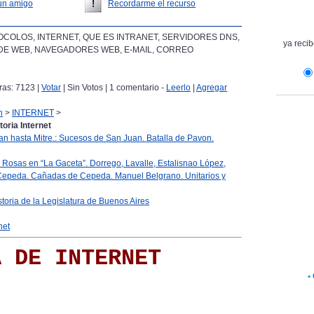
un amigo
Recordarme el recurso
OCOLOS, INTERNET, QUE ES INTRANET, SERVIDORES DNS,
ya recib
DE WEB, NAVEGADORES WEB, E-MAIL, CORREO
bras: 7123 |
Votar
| Sin Votos | 1 comentario -
Leerlo
|
Agregar
n
>
INTERNET
>
toria Internet
n hasta Mitre.: Sucesos de San Juan. Batalla de Pavon.
 Rosas en “La Gaceta”. Dorrego, Lavalle, Estalisnao López,
de Cepeda. Cañadas de Cepeda. Manuel Belgrano. Unitarios y
storia de la Legislatura de Buenos Aires
net
A DE INTERNET
•