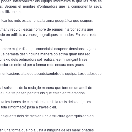
 poden interconectar els equips informàtics fa que les reds es
èris: Segons el nombre d'ordinadors que la componen,la seva
utilitzen, etc.
ificar les reds es atenent a la zona geogràfica que ocupen.
tamany reduid i escàs nombre de equips interconectats que
ació en edificis o zones geogràfiques menudes. En estes reds
si.
ombre major d'equips conectats i ocupenextensions majors
 que permeta definir d'una manera objectiva quan una red
conexió dels ordinadors sol realitzar-se mitjançant linies
ectar-se entre si per a formar reds encara més grans.
omunicacions a la que accedeixentots els equips. Les dades que
, i sols dos, de la resta,de manera que formen un anell de
 a un altre pasan per tots els que estan entre ambdos.
itza les tarees de control de la red i la rests dels equips es
ta l'informació pasa a traves d'ell.
 uns quants dels de mes en una estructura gerarquitzada en
pten una forma que no ajusta a ninguna de les mencionades