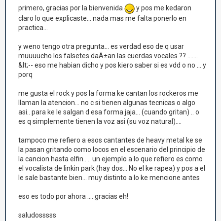
primero, gracias por la bienvenida
y pos me kedaron
claro lo que explicaste... nada mas me falta ponerlo en
practica...
y weno tengo otra pregunta... es verdad eso de q usar
muuuucho los falsetes daÃ±an las cuerdas vocales ?? .......
&lt;-- eso me habian dicho y pos kiero saber si es vdd o no ... y
porq
me gusta el rock y pos la forma ke cantan los rockeros me
llaman la atencion... no c si tienen algunas tecnicas o algo
asi.. para ke le salgan d esa forma jaja... (cuando gritan) .. o
es q simplemente tienen la voz asi (su voz natural)....
tampoco me refiero a esos cantantes de heavy metal ke se
la pasan gritando como locos en el escenario del principio de
la cancion hasta elfin.. .. un ejemplo a lo que refiero es como
el vocalista de linkin park (hay dos... No el ke rapea) y pos a el
le sale bastante bien... muy distinto a lo ke mencione antes
eso es todo por ahora .... gracias eh!
saludosssss