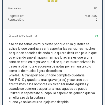
Mensajes:
86
8
Registro en:
Mar 2007
Reputación:
0
02-24-2004, 12:26 PM
#6
eso de los tonos es muy cierto por que en la guitarra se
aplica lo que vendria a ser trasportar las canciones muchos
se quedan sacados de onda que quiere decir eso ps a lo que
yo entiendo sino el music man nos lo aclara es que si una
cancion esta en re ya vez que dice que esta armonizada la
pases a otra nota o sucesion de notas por ejm un circulo
como la de musica ligera de soda es:
Bm-G-D-A transportado un tono completo quedaria:
Am-F-C- G y quedaria mas grave (creo) y eso creo que
afecta mas a los hombres en alcanzar notas agudas y
cuando se quieren trasportar a mas agudas se puede
utilizar un capotraste o "capo" la especie de gancho que va
en el brazo de la guitarra
bueno ya no los aturdo jajaja me despido