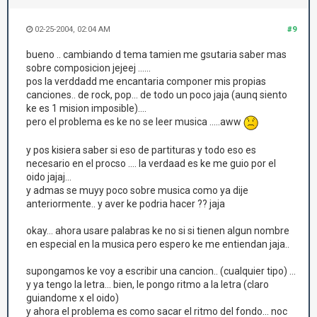
02-25-2004, 02:04 AM
#9
bueno .. cambiando d tema tamien me gsutaria saber mas
sobre composicion jejeej ......
pos la verddadd me encantaria componer mis propias
canciones.. de rock, pop... de todo un poco jaja (aunq siento
ke es 1 mision imposible)....
pero el problema es ke no se leer musica .....aww
y pos kisiera saber si eso de partituras y todo eso es
necesario en el procso .... la verdaad es ke me guio por el
oido jajaj...
y admas se muyy poco sobre musica como ya dije
anteriormente.. y aver ke podria hacer ?? jaja
okay... ahora usare palabras ke no si si tienen algun nombre
en especial en la musica pero espero ke me entiendan jaja..
supongamos ke voy a escribir una cancion.. (cualquier tipo) ...
y ya tengo la letra... bien, le pongo ritmo a la letra (claro
guiandome x el oido)
y ahora el problema es como sacar el ritmo del fondo... noc