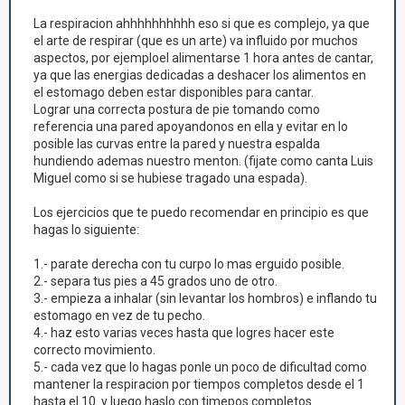
La respiracion ahhhhhhhhhh eso si que es complejo, ya que
el arte de respirar (que es un arte) va influido por muchos
aspectos, por ejemploel alimentarse 1 hora antes de cantar,
ya que las energias dedicadas a deshacer los alimentos en
el estomago deben estar disponibles para cantar.
Lograr una correcta postura de pie tomando como
referencia una pared apoyandonos en ella y evitar en lo
posible las curvas entre la pared y nuestra espalda
hundiendo ademas nuestro menton. (fijate como canta Luis
Miguel como si se hubiese tragado una espada).
Los ejercicios que te puedo recomendar en principio es que
hagas lo siguiente:
1.- parate derecha con tu curpo lo mas erguido posible.
2.- separa tus pies a 45 grados uno de otro.
3.- empieza a inhalar (sin levantar los hombros) e inflando tu
estomago en vez de tu pecho.
4.- haz esto varias veces hasta que logres hacer este
correcto movimiento.
5.- cada vez que lo hagas ponle un poco de dificultad como
mantener la respiracion por tiempos completos desde el 1
hasta el 10. y luego haslo con timepos completos