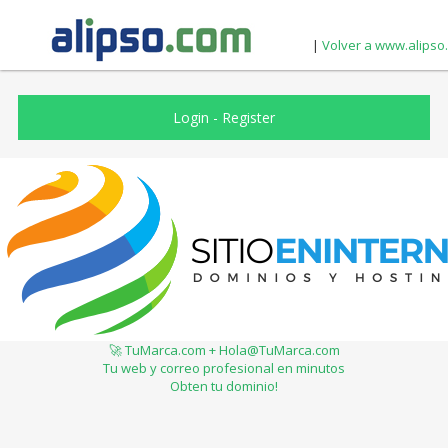
|
Volver a www.alipso
Login
-
Register
🚀 TuMarca.com + Hola@TuMarca.com
Tu web y correo profesional en minutos
Obten tu dominio!