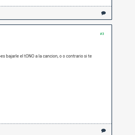
#3
 bajarle el tONO a la cancion, o o contrario si te