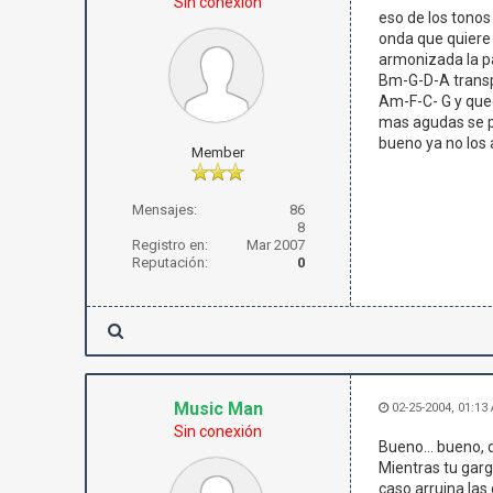
Sin conexión
eso de los tonos
onda que quiere 
armonizada la pa
Bm-G-D-A transp
Am-F-C- G y que
mas agudas se pu
bueno ya no los 
Member
Mensajes:
86
8
Registro en:
Mar 2007
Reputación:
0
Music Man
02-25-2004, 01:13
Sin conexión
Bueno... bueno,
Mientras tu gar
caso arruina las 