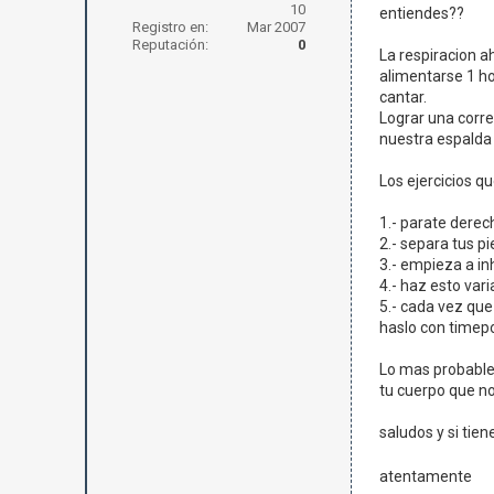
10
entiendes??
Registro en:
Mar 2007
Reputación:
0
La respiracion a
alimentarse 1 ho
cantar.
Lograr una corre
nuestra espalda
Los ejercicios q
1.- parate derec
2.- separa tus p
3.- empieza a in
4.- haz esto var
5.- cada vez que
haslo con timep
Lo mas probable 
tu cuerpo que no
saludos y si tie
atentamente