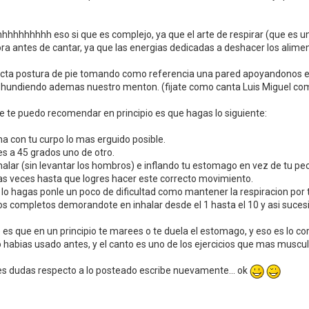
hhhhhhhhhh eso si que es complejo, ya que el arte de respirar (que es u
ra antes de cantar, ya que las energias dedicadas a deshacer los alim
cta postura de pie tomando como referencia una pared apoyandonos en el
 hundiendo ademas nuestro menton. (fijate como canta Luis Miguel com
ue te puedo recomendar en principio es que hagas lo siguiente:
ha con tu curpo lo mas erguido posible.
ies a 45 grados uno de otro.
halar (sin levantar los hombros) e inflando tu estomago en vez de tu pe
ias veces hasta que logres hacer este correcto movimiento.
 lo hagas ponle un poco de dificultad como mantener la respiracion por 
os completos demorandote en inhalar desde el 1 hasta el 10 y asi suce
es que en un principio te marees o te duela el estomago, y eso es lo co
 habias usado antes, y el canto es uno de los ejercicios que mas muscul
nes dudas respecto a lo posteado escribe nuevamente... ok