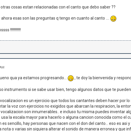
 que otras cosas estan relacionadas con el canto que debo saber ??
 ahora esas son las preguntas q tengo en cuanto al canto ....
s !!!!!!!!!!!!
 AM
bueno qua ya estamos progresando...
, te doy la bienvenida y respo
so instrumento si se sabe usar bien, tengo algunos datos que te pueden
 vocalizacion es un ejercicio que todos los cantantes deben hacer por 
tar la voz con ejercicios no exigidos que abarcan la respiracion, la enton
e vocalizacion son innumerables.. e incluso tu misma puedes inventar al
usa la escala mayor para hacerlo o alguna cancion conocida como el
n es sencillo, hay personas que nacen con el don del canto... eso es asi y
nota o varias sin siquiera alterar el sonido de manera erronea y que in