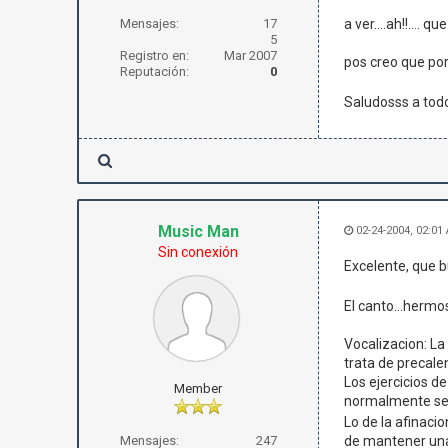
Mensajes:
17
a ver....ah!!....
5
Registro en:
Mar 2007
pos creo que por
Reputación:
0
Saludosss a todosss
Music Man
02-24-2004, 02:01
Sin conexión
Excelente, que 
El canto...hermo
Vocalizacion: La
trata de precalen
Los ejercicios d
Member
normalmente se 
Lo de la afinacio
Mensajes:
247
de mantener una 