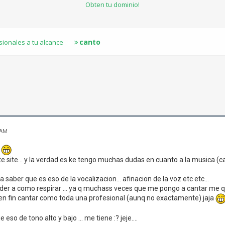
Obten tu dominio!
canto
sionales a tu alcance
 AM
!
e site... y la verdad es ke tengo muchas dudas en cuanto a la musica (can
 saber que es eso de la vocalizacion... afinacion de la voz etc etc...
er a como respirar ... ya q muchass veces que me pongo a cantar me q
. en fin cantar como toda una profesional (aunq no exactamente) jaja
 eso de tono alto y bajo ... me tiene :? jeje....