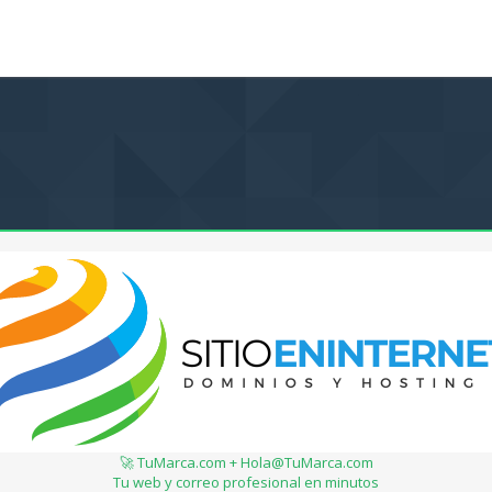
🚀 TuMarca.com + Hola@TuMarca.com
Tu web y correo profesional en minutos