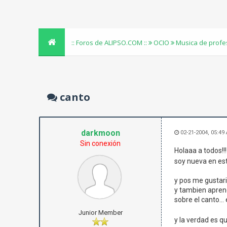
:: Foros de ALIPSO.COM ::
OCIO
Musica de profe
canto
darkmoon
02-21-2004, 05:49
Sin conexión
Holaaa a todos!!
soy nueva en est
y pos me gustaria
y tambien aprend
sobre el canto..
Junior Member
y la verdad es que