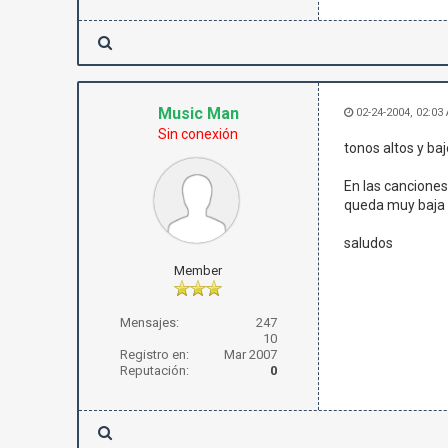
Music Man
02-24-2004, 02:03
Sin conexión
tonos altos y ba
En las canciones 
queda muy baja d
saludos
Member
Mensajes:
247
10
Registro en:
Mar 2007
Reputación:
0