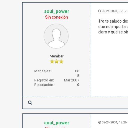
soul_power
02-24-2004, 12:17
Sin conexión
1ro te saludo de
que no importa q
claro y que se o
Member
Mensajes:
86
8
Registro en:
Mar 2007
Reputación:
0
soul_power
02-24-2004, 12:26