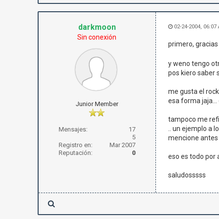
darkmoon
02-24-2004, 06:07
Sin conexión
primero, gracias
y weno tengo otr
pos kiero saber si
me gusta el rock 
esa forma jaja...
Junior Member
tampoco me refie
.. un ejemplo a l
Mensajes:
17
5
mencione antes
Registro en:
Mar 2007
Reputación:
0
eso es todo por a
saludosssss