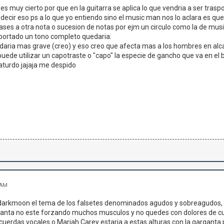
 es muy cierto por que en la guitarra se aplica lo que vendria a ser tr
decir eso ps a lo que yo entiendo sino el music man nos lo aclara es que
ses a otra nota o sucesion de notas por ejm un circulo como la de music
ortado un tono completo quedaria:
daria mas grave (creo) y eso creo que afecta mas a los hombres en alc
ede utilizar un capotraste o "capo" la especie de gancho que va en el b
aturdo jajaja me despido
 AM
 darkmoon el tema de los falsetes denominados agudos y sobreagudos, p
ganta no este forzando muchos musculos y no quedes con dolores de cue
cuerdas vocales o Mariah Carey estaria a estas alturas con la garganta pa