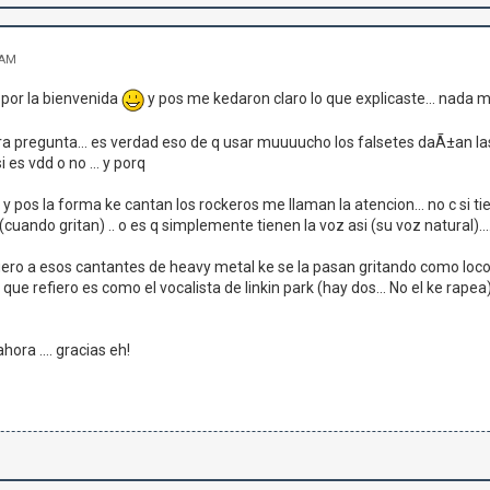
 AM
 por la bienvenida
y pos me kedaron claro lo que explicaste... nada m
a pregunta... es verdad eso de q usar muuuucho los falsetes daÃ±an las cu
 es vdd o no ... y porq
y pos la forma ke cantan los rockeros me llaman la atencion... no c si ti
 (cuando gritan) .. o es q simplemente tienen la voz asi (su voz natural)...
ro a esos cantantes de heavy metal ke se la pasan gritando como locos en
o que refiero es como el vocalista de linkin park (hay dos... No el ke rapea)
hora .... gracias eh!