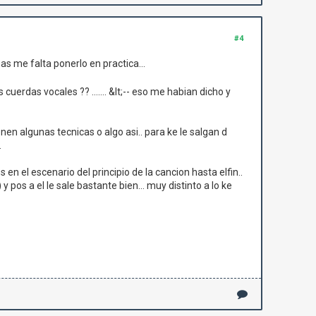
#4
as me falta ponerlo en practica...
erdas vocales ?? ....... &lt;-- eso me habian dicho y
enen algunas tecnicas o algo asi.. para ke le salgan d
.
 el escenario del principio de la cancion hasta elfin..
 y pos a el le sale bastante bien... muy distinto a lo ke