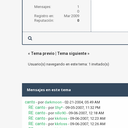
Mensajes:
1
0
Registro en:
Mar 2009
Reputación:
0
«
Tema previo
|
Tema siguiente
»
Usuario(s) navegando en este tema: 1 invitado(s)
Mensajes en este tema
canto
- por
darkmoon
- 02-21-2004, 05:49 AM
RE: canto
- por
Shy*
- 09-05-2007, 11:32 PM
RE: canto
- por
nillo90
- 09-06-2007, 12:18 AM
RE: canto
- por
kkrloss
- 09-06-2007, 12:23 AM
RE: canto
- por
kkrloss
- 09-06-2007, 12:26 AM