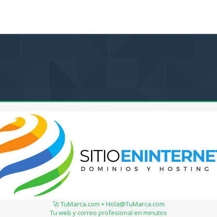
🚀 TuMarca.com + Hola@TuMarca.com
Tu web y correo profesional en minutos