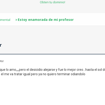
Obten tu dominio!
Estoy enamorada de mi profesor
timental
r
 AM
ue lo amo,,,,pero el desicidio alejarse y fue lo mejor creo...hasta el sol
el me va tratar igual pero ya no quiero terminar odiandolo