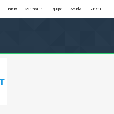
Inicio
Miembros
Equipo
Ayuda
Buscar