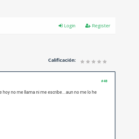
Login
Register
Calificación:
#48
 de hoy no me llama ni me escribe....aun no me lo he