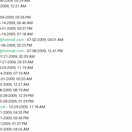
06-2009, 03:39 AM
-2009, 12:21 AM
-09-2009, 05:36 PM
6-14-2009, 06:46 AM
0-31-2009, 05:57 PM
6-14-2009, 07:18 AM
6@hotmail.com
- 07-02-2009, 04:01 AM
7-06-2009, 02:25 PM
6@hotmail.com
- 07-08-2009, 12:41 PM
07-21-2009, 02:05 AM
7-27-2009, 03:35 AM
8-25-2009, 11:19 AM
24-2009, 07:19 AM
-01-2009, 05:20 AM
03-2009, 12:27 AM
08-2009, 08:19 AM
0-28-2009, 12:39 PM
0-28-2009, 01:29 PM
rock
- 10-29-2009, 11:18 AM
31-2009, 04:53 PM
31-2009, 05:45 PM
7-2009, 01:57 PM
25-2009, 04:26 AM