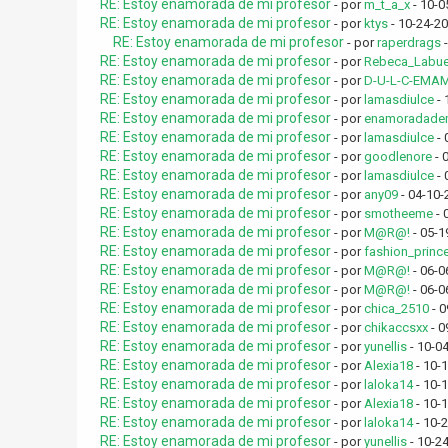
RE: Estoy enamorada de mi profesor
- por
m_t_a_x
- 10-0
RE: Estoy enamorada de mi profesor
- por
ktys
- 10-24-20
RE: Estoy enamorada de mi profesor
- por
raperdrags
-
RE: Estoy enamorada de mi profesor
- por
Rebeca_Labue
RE: Estoy enamorada de mi profesor
- por
D-U-L-C-EMA
RE: Estoy enamorada de mi profesor
- por
lamasdiulce
- 
RE: Estoy enamorada de mi profesor
- por
enamoradade
RE: Estoy enamorada de mi profesor
- por
lamasdiulce
- 
RE: Estoy enamorada de mi profesor
- por
goodlenore
- 
RE: Estoy enamorada de mi profesor
- por
lamasdiulce
- 
RE: Estoy enamorada de mi profesor
- por
any09
- 04-10-
RE: Estoy enamorada de mi profesor
- por
smotheeme
- 
RE: Estoy enamorada de mi profesor
- por
M@R@!
- 05-1
RE: Estoy enamorada de mi profesor
- por
fashion_princ
RE: Estoy enamorada de mi profesor
- por
M@R@!
- 06-0
RE: Estoy enamorada de mi profesor
- por
M@R@!
- 06-0
RE: Estoy enamorada de mi profesor
- por
chica_2510
- 0
RE: Estoy enamorada de mi profesor
- por
chikaccsxx
- 0
RE: Estoy enamorada de mi profesor
- por
yunellis
- 10-0
RE: Estoy enamorada de mi profesor
- por
Alexia18
- 10-
RE: Estoy enamorada de mi profesor
- por
laloka14
- 10-
RE: Estoy enamorada de mi profesor
- por
Alexia18
- 10-
RE: Estoy enamorada de mi profesor
- por
laloka14
- 10-
RE: Estoy enamorada de mi profesor
- por
yunellis
- 10-2