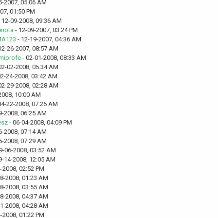
5-2007, 05:06 AM
07, 01:50 PM
 12-09-2008, 09:36 AM
nota
- 12-09-2007, 03:24 PM
MA123
- 12-19-2007, 04:36 AM
12-26-2007, 08:57 AM
miprofe
- 02-01-2008, 08:33 AM
02-02-2008, 05:34 AM
02-24-2008, 03:42 AM
02-29-2008, 02:28 AM
2008, 10:00 AM
04-22-2008, 07:26 AM
9-2008, 06:25 AM
esz
- 06-04-2008, 04:09 PM
6-2008, 07:14 AM
6-2008, 07:29 AM
9-06-2008, 03:52 AM
9-14-2008, 12:05 AM
4-2008, 02:52 PM
18-2008, 01:23 AM
18-2008, 03:55 AM
18-2008, 04:37 AM
21-2008, 04:28 AM
4-2008, 01:22 PM