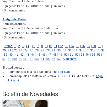
http://personal4.iddeo.es/jjdeharo
Agregado: 10 de OCTUBRE de 2002 | Sin Votos
- Sin comentarios |
Amigos del Buceo
Animales marinos
http://personal5.iddeo.es/erimar/index.htm
Agregado: 10 de OCTUBRE de 2002 | Sin Votos
- Sin comentarios |
|
<Atrás
|
1
|
2
|
3
|
4
|
5
|
6
|
7
|
8
|
9
|
10
|
11
|
12
|
13
|
14
|
15
|
16
|
17
|
18
|
19
|
20
|
21
|
22
|
23
|
24
|
25
|
26
|
27
|
28
|
29
|
30
|
31
|
32
|
33
|
34
|
35
|
36
|
37
|
38
|
39
|
40
|
41
|
42
|
43
|
44
|
45
|
46
|
47
|
48
|
49
|
50
|
51
|
52
|
53
|
54
|
55
|
56
|
57
|
58
|
59
|
60
|
61
|
62
|
63
|
64
|
65
|
66
|
67
|
Siguiente>
Si usted desea...
... agregar su sitio a esta categoría,
haga click aquí
.
... enviar apuntes o material educativo DESDE SU COMPUTADORA,
haga
click aquí
Boletín de Novedades