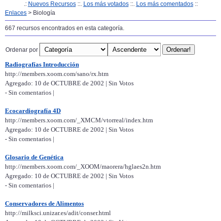
.:
Nuevos Recursos
::.
Los más votados
::.
Los más comentados
::
Enlaces
> Biología
667 recursos encontrados en esta categoría.
Ordenar por
Radiografías Introducción
http://members.xoom.com/sano/rx.htm
Agregado: 10 de OCTUBRE de 2002 | Sin Votos
- Sin comentarios |
Ecocardiografía 4D
http://members.xoom.com/_XMCM/vtorreal/index.htm
Agregado: 10 de OCTUBRE de 2002 | Sin Votos
- Sin comentarios |
Glosario de Genética
http://members.xoom.com/_XOOM/maorera/hglaes2n.htm
Agregado: 10 de OCTUBRE de 2002 | Sin Votos
- Sin comentarios |
Conservadores de Alimentos
http://milksci.unizar.es/adit/conser.html