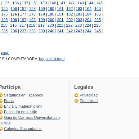
4
|
135
|
136
|
137
|
138
|
139
|
140
|
141
|
142
|
143
|
144
|
145
|
|
155
|
156
|
157
|
158
|
159
|
160
|
161
|
162
|
163
|
164
|
165
|
|
175
|
176
|
177
|
178
|
179
|
180
|
181
|
182
|
183
|
184
|
185
|
|
195
|
196
|
197
|
198
|
199
|
200
|
201
|
202
|
203
|
204
|
205
|
|
215
|
216
|
217
|
218
|
219
|
220
|
221
|
222
|
223
|
224
|
225
|
|
235
|
236
|
237
|
238
|
239
|
240
|
241
|
242
|
243
|
244
|
245
|
 aquí
.
DESDE SU COMPUTADORA,
haga click aquí
Participá
Legales
Seguinos en Facebook
Privacidad
Foros
Publicidad
Enviá tu material o link
Buscador en tu sitio
Guia de Carreras Universitarias y
Cursos
Colegios Secundarios