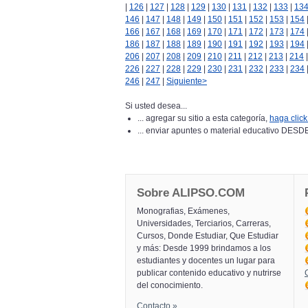
|
126
|
127
|
128
|
129
|
130
|
131
|
132
|
133
|
13
146
|
147
|
148
|
149
|
150
|
151
|
152
|
153
|
154
166
|
167
|
168
|
169
|
170
|
171
|
172
|
173
|
174
186
|
187
|
188
|
189
|
190
|
191
|
192
|
193
|
194
206
|
207
|
208
|
209
|
210
|
211
|
212
|
213
|
214
226
|
227
|
228
|
229
|
230
|
231
|
232
|
233
|
234
246
|
247
|
Siguiente>
Si usted desea...
... agregar su sitio a esta categoría,
haga click
... enviar apuntes o material educativo 
Sobre ALIPSO.COM
Monografias, Exámenes,
Universidades, Terciarios, Carreras,
Cursos, Donde Estudiar, Que Estudiar
y más: Desde 1999 brindamos a los
estudiantes y docentes un lugar para
publicar contenido educativo y nutrirse
del conocimiento.
Contacto »