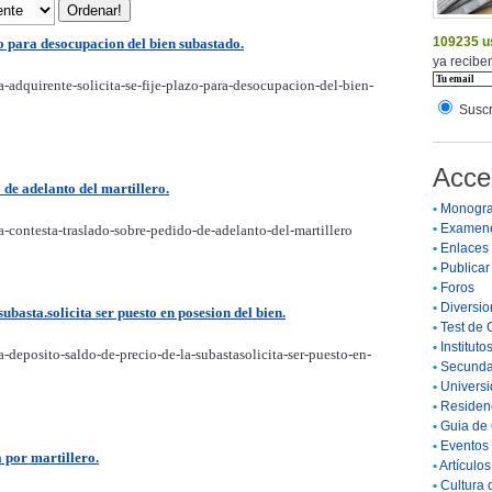
109235 u
azo para desocupacion del bien subastado.
ya reciben
-adquirente-solicita-se-fije-plazo-para-desocupacion-del-bien-
Suscr
Acce
 de adelanto del martillero.
•
Monogra
•
Examen
-contesta-traslado-sobre-pedido-de-adelanto-del-martillero
•
Enlaces
•
Publicar 
•
Foros
•
Diversio
ubasta.solicita ser puesto en posesion del bien.
•
Test de 
•
Instituto
-deposito-saldo-de-precio-de-la-subastasolicita-ser-puesto-en-
•
Secunda
•
Universi
•
Residenc
•
Guia de 
•
Eventos 
 por martillero.
•
Artículo
•
Cultura