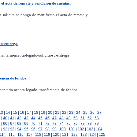
 el acta de remate y rendicion de cuentas.
-solicita-se-ponga-de-manifiesto-el-acta-de-remate-y-
su entrega.
entaria-acepta-legado-solicita-su-entrega
encia de fondos.
mentaria-acepta-legado-transferencia-de-fondos
13
|
14
|
15
|
16
|
17
|
18
|
19
|
20
|
21
|
22
|
23
|
24
|
25
|
26
|
27
|
9
|
40
|
41
|
42
|
43
|
44
|
45
|
46
|
47
|
48
|
49
|
50
|
51
|
52
|
53
|
5
|
66
|
67
|
68
|
69
|
70
|
71
|
72
|
73
|
74
|
75
|
76
|
77
|
78
|
79
|
1
|
92
|
93
|
94
|
95
|
96
|
97
|
98
|
99
|
100
|
101
|
102
|
103
|
104
|
114
|
115
|
116
|
117
|
118
|
119
|
120
|
121
|
122
|
123
|
124
|
125