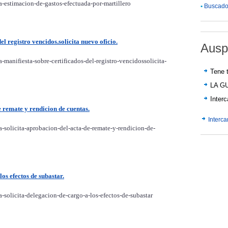
a-estimacion-de-gastos-efectuada-por-martillero
•
Buscador
el registro vencidos.solicita nuevo oficio.
Ausp
-manifiesta-sobre-certificados-del-registro-vencidossolicita-
Tene t
LA G
Inter
e remate y rendicion de cuentas.
Interc
a-solicita-aprobacion-del-acta-de-remate-y-rendicion-de-
los efectos de subastar.
-solicita-delegacion-de-cargo-a-los-efectos-de-subastar