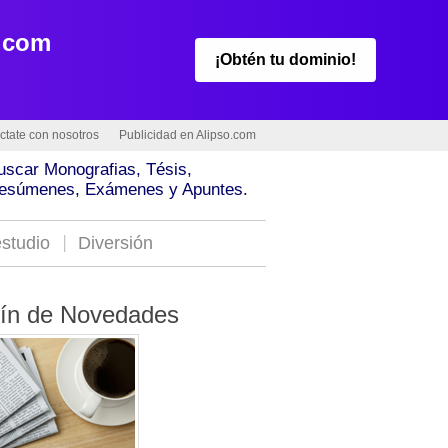
.com
¡Obtén tu dominio!
ctate con nosotros
Publicidad en Alipso.com
uscar Monografias, Tésis,
esúmenes, Exámenes y Apuntes.
studio
Diversión
tín de Novedades