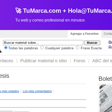
🚀 TuMarca.com + Hola@TuMarca
Tu web y correo profesional en minutos
Agregar a Favoritos
Conta
B
R
Todas las palabras
Cualquier palabra
Frase Exacta
nlaces
Publicar material o sitio
Foros
ABC del e
esis
Bole
s más votados
::.
Los más comentados
::