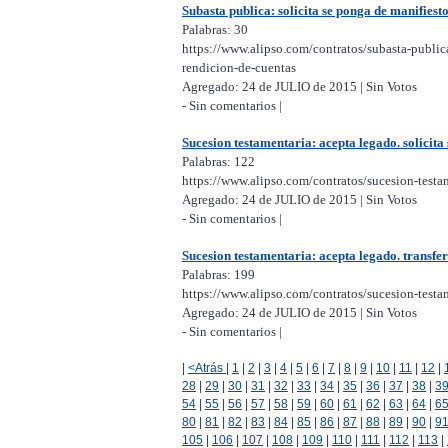
Subasta publica: solicita se ponga de manifiesto
Palabras: 30
https://www.alipso.com/contratos/subasta-publica
rendicion-de-cuentas
Agregado: 24 de JULIO de 2015 | Sin Votos
- Sin comentarios |
Sucesion testamentaria: acepta legado. solicita 
Palabras: 122
https://www.alipso.com/contratos/sucesion-testam
Agregado: 24 de JULIO de 2015 | Sin Votos
- Sin comentarios |
Sucesion testamentaria: acepta legado. transfer
Palabras: 199
https://www.alipso.com/contratos/sucesion-testa
Agregado: 24 de JULIO de 2015 | Sin Votos
- Sin comentarios |
|
<Atrás
|
1
|
2
|
3
|
4
|
5
|
6
|
7
|
8
|
9
|
10
|
11
|
12
|
28
|
29
|
30
|
31
|
32
|
33
|
34
|
35
|
36
|
37
|
38
|
3
54
|
55
|
56
|
57
|
58
|
59
|
60
|
61
|
62
|
63
|
64
|
6
80
|
81
|
82
|
83
|
84
|
85
|
86
|
87
|
88
|
89
|
90
|
9
105
|
106
|
107
|
108
|
109
|
110
|
111
|
112
|
113
|