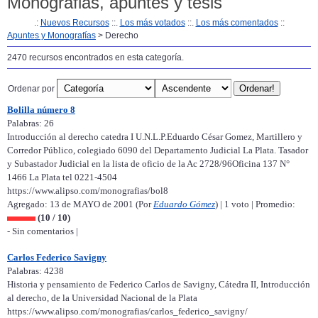
Monografias, apuntes y tesis
.:
Nuevos Recursos
::.
Los más votados
::.
Los más comentados
::
Apuntes y Monografías
> Derecho
2470 recursos encontrados en esta categoría.
Ordenar por
Bolilla número 8
Palabras: 26
Introducción al derecho catedra I U.N.L.P.Eduardo César Gomez, Martillero y
Corredor Público, colegiado 6090 del Departamento Judicial La Plata. Tasador
y Subastador Judicial en la lista de oficio de la Ac 2728/96Oficina 137 N°
1466 La Plata tel 0221-4504
https://www.alipso.com/monografias/bol8
Agregado: 13 de MAYO de 2001 (Por
Eduardo Gómez
) | 1 voto | Promedio:
(10 / 10)
- Sin comentarios |
Carlos Federico Savigny
Palabras: 4238
Historia y pensamiento de Federico Carlos de Savigny, Cátedra II, Introducción
al derecho, de la Universidad Nacional de la Plata
https://www.alipso.com/monografias/carlos_federico_savigny/