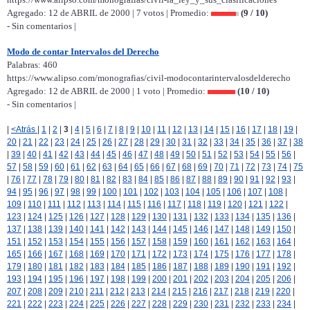
Agregado: 12 de ABRIL de 2000 | 7 votos | Promedio:
(9 / 10)
- Sin comentarios |
Modo de contar Intervalos del Derecho
Palabras: 460
https://www.alipso.com/monografias/civil-modocontarintervalosdelderecho
Agregado: 12 de ABRIL de 2000 | 1 voto | Promedio:
(10 / 10)
- Sin comentarios |
|
<Atrás
|
1
|
2
|
3
|
4
|
5
|
6
|
7
|
8
|
9
|
10
|
11
|
12
|
13
|
14
|
15
|
16
|
17
|
18
|
19
|
20
|
21
|
22
|
23
|
24
|
25
|
26
|
27
|
28
|
29
|
30
|
31
|
32
|
33
|
34
|
35
|
36
|
37
|
38
|
39
|
40
|
41
|
42
|
43
|
44
|
45
|
46
|
47
|
48
|
49
|
50
|
51
|
52
|
53
|
54
|
55
|
56
|
57
|
58
|
59
|
60
|
61
|
62
|
63
|
64
|
65
|
66
|
67
|
68
|
69
|
70
|
71
|
72
|
73
|
74
|
75
|
76
|
77
|
78
|
79
|
80
|
81
|
82
|
83
|
84
|
85
|
86
|
87
|
88
|
89
|
90
|
91
|
92
|
93
|
94
|
95
|
96
|
97
|
98
|
99
|
100
|
101
|
102
|
103
|
104
|
105
|
106
|
107
|
108
|
109
|
110
|
111
|
112
|
113
|
114
|
115
|
116
|
117
|
118
|
119
|
120
|
121
|
122
|
123
|
124
|
125
|
126
|
127
|
128
|
129
|
130
|
131
|
132
|
133
|
134
|
135
|
136
|
137
|
138
|
139
|
140
|
141
|
142
|
143
|
144
|
145
|
146
|
147
|
148
|
149
|
150
|
151
|
152
|
153
|
154
|
155
|
156
|
157
|
158
|
159
|
160
|
161
|
162
|
163
|
164
|
165
|
166
|
167
|
168
|
169
|
170
|
171
|
172
|
173
|
174
|
175
|
176
|
177
|
178
|
179
|
180
|
181
|
182
|
183
|
184
|
185
|
186
|
187
|
188
|
189
|
190
|
191
|
192
|
193
|
194
|
195
|
196
|
197
|
198
|
199
|
200
|
201
|
202
|
203
|
204
|
205
|
206
|
207
|
208
|
209
|
210
|
211
|
212
|
213
|
214
|
215
|
216
|
217
|
218
|
219
|
220
|
221
|
222
|
223
|
224
|
225
|
226
|
227
|
228
|
229
|
230
|
231
|
232
|
233
|
234
|