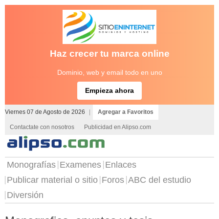
Haz crecer tu marca online
Dominio, web y email todo en uno
Empieza ahora
Viernes 07 de Agosto de 2026
|
Agregar a Favoritos
Contactate con nosotros
Publicidad en Alipso.com
Monografías
Examenes
Enlaces
Publicar material o sitio
Foros
ABC del estudio
Diversión