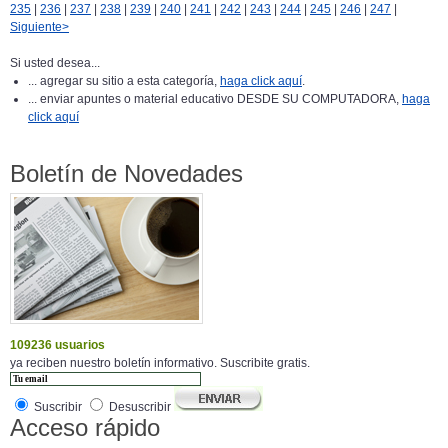
235
|
236
|
237
|
238
|
239
|
240
|
241
|
242
|
243
|
244
|
245
|
246
|
247
|
Siguiente>
Si usted desea...
... agregar su sitio a esta categoría,
haga click aquí
.
... enviar apuntes o material educativo DESDE SU COMPUTADORA,
haga
click aquí
Boletín de Novedades
109236 usuarios
ya reciben nuestro boletín informativo. Suscribite gratis.
Suscribir
Desuscribir
Acceso rápido