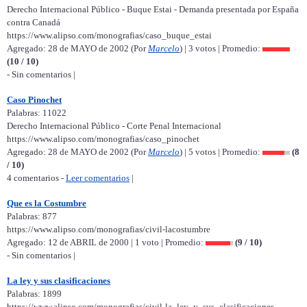
Derecho Internacional Público - Buque Estai - Demanda presentada por España
contra Canadá
https://www.alipso.com/monografias/caso_buque_estai
Agregado: 28 de MAYO de 2002 (Por
Marcelo
) | 3 votos | Promedio:
(10 / 10)
- Sin comentarios |
Caso Pinochet
Palabras: 11022
Derecho Internacional Público - Corte Penal Internacional
https://www.alipso.com/monografias/caso_pinochet
Agregado: 28 de MAYO de 2002 (Por
Marcelo
) | 5 votos | Promedio:
(8
/ 10)
4 comentarios -
Leer comentarios
|
Que es la Costumbre
Palabras: 877
https://www.alipso.com/monografias/civil-lacostumbre
Agregado: 12 de ABRIL de 2000 | 1 voto | Promedio:
(9 / 10)
- Sin comentarios |
La ley y sus clasificaciones
Palabras: 1899
https://www.alipso.com/monografias/civil-la_ley_y_sus_clasificaciones