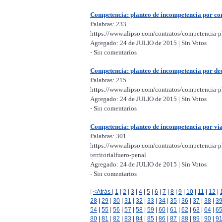
Competencia: planteo de incompetencia por con
Palabras: 233
https://www.alipso.com/contratos/competencia-p
Agregado: 24 de JULIO de 2015 | Sin Votos
- Sin comentarios |
Competencia: planteo de incompetencia por dec
Palabras: 215
https://www.alipso.com/contratos/competencia-p
Agregado: 24 de JULIO de 2015 | Sin Votos
- Sin comentarios |
Competencia: planteo de incompetencia por via 
Palabras: 301
https://www.alipso.com/contratos/competencia-pl
territorialfuero-penal
Agregado: 24 de JULIO de 2015 | Sin Votos
- Sin comentarios |
|
<Atrás
|
1
|
2
|
3
|
4
|
5
|
6
|
7
|
8
|
9
|
10
|
11
|
12
|
28
|
29
|
30
|
31
|
32
|
33
|
34
|
35
|
36
|
37
|
38
|
3
54
|
55
|
56
|
57
|
58
|
59
|
60
|
61
|
62
|
63
|
64
|
6
80
|
81
|
82
|
83
|
84
|
85
|
86
|
87
|
88
|
89
|
90
|
9