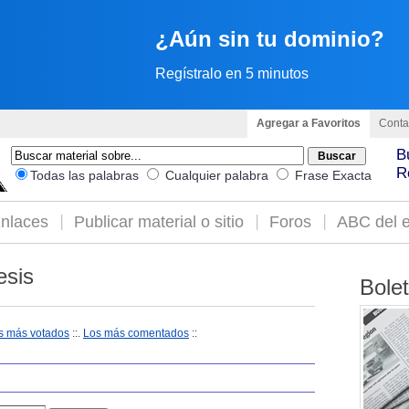
¿Aún sin tu dominio?
Regístralo en 5 minutos
Agregar a Favoritos
Conta
B
R
Todas las palabras
Cualquier palabra
Frase Exacta
nlaces
Publicar material o sitio
Foros
ABC del e
esis
Bole
s más votados
::.
Los más comentados
::