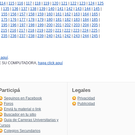
114
|
115
|
116
|
117
|
118
|
119
|
120
|
121
|
122
|
123
|
124
|
125
4
|
135
|
136
|
137
|
138
|
139
|
140
|
141
|
142
|
143
|
144
|
145
|
|
155
|
156
|
157
|
158
|
159
|
160
|
161
|
162
|
163
|
164
|
165
|
|
175
|
176
|
177
|
178
|
179
|
180
|
181
|
182
|
183
|
184
|
185
|
|
195
|
196
|
197
|
198
|
199
|
200
|
201
|
202
|
203
|
204
|
205
|
|
215
|
216
|
217
|
218
|
219
|
220
|
221
|
222
|
223
|
224
|
225
|
|
235
|
236
|
237
|
238
|
239
|
240
|
241
|
242
|
243
|
244
|
245
|
 aquí
.
DESDE SU COMPUTADORA,
haga click aquí
Participá
Legales
Seguinos en Facebook
Privacidad
Foros
Publicidad
Enviá tu material o link
Buscador en tu sitio
Guia de Carreras Universitarias y
Cursos
Colegios Secundarios