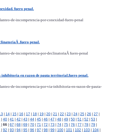
exidad. fuero penal.
lanteo-de-incompetencia-por-conexidad-fuero-penal
linatoriaÂ .fuero penal.
lanteo-de-incompetencia-por-declinatoriaÂ fuero-penal
inhibitoria en razon de pauta territorial.fuero penal.
anteo-de-incompetencia-por-via-inhibitoria-en-razon-de-pauta-
13
|
14
|
15
|
16
|
17
|
18
|
19
|
20
|
21
|
22
|
23
|
24
|
25
|
26
|
27
|
9
|
40
|
41
|
42
|
43
|
44
|
45
|
46
|
47
|
48
|
49
|
50
|
51
|
52
|
53
|
5
|
66
|
67
|
68
|
69
|
70
|
71
|
72
|
73
|
74
|
75
|
76
|
77
|
78
|
79
|
1
|
92
|
93
|
94
|
95
|
96
|
97
|
98
|
99
|
100
|
101
|
102
|
103
|
104
|