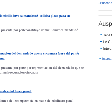
•
Buscador
domicilio.invoca mandatoÂ solicita plazo para su
Ausp
-presenta-por-parteconstituye-domicilioinvoca-mandatoÂ -
Tene t
LA G
Inter
ntacion del demandado que se encuentra fuera del paisÂ
usa.
Interc
-presenta-por-parte-por-representacion-del-demandado-que-se-
formula-recusacion-sin-causa
n de edad.fuero penal.
lanteo-de-incompetencia-en-razon-de-edadfuero-penal