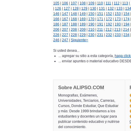
105
|
106
|
107
|
108
|
109
|
110
|
111
|
112
|
113
|
|
126
|
127
|
128
|
129
|
130
|
131
|
132
|
133
|
13
146
|
147
|
148
|
149
|
150
|
151
|
152
|
153
|
154
166
|
167
|
168
|
169
|
170
|
171
|
172
|
173
|
174
186
|
187
|
188
|
189
|
190
|
191
|
192
|
193
|
194
206
|
207
|
208
|
209
|
210
|
211
|
212
|
213
|
214
226
|
227
|
228
|
229
|
230
|
231
|
232
|
233
|
234
246
|
247
|
Siguiente>
Si usted desea...
... agregar su sitio a esta categoría,
haga click
... enviar apuntes o material educativo 
Sobre ALIPSO.COM
Monografias, Exámenes,
Universidades, Terciarios, Carreras,
Cursos, Donde Estudiar, Que Estudiar
y más: Desde 1999 brindamos a los
estudiantes y docentes un lugar para
publicar contenido educativo y nutrirse
del conocimiento.