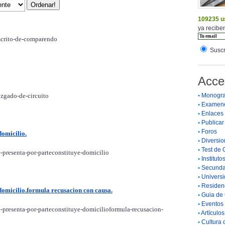
109235 u
ya reciben
scrito-de-comparendo
Suscr
Acce
zgado-de-circuito
•
Monogra
•
Examen
•
Enlaces
•
Publicar 
•
Foros
domicilio.
•
Diversio
•
Test de 
-presenta-por-parteconstituye-domicilio
•
Instituto
•
Secunda
•
Universi
•
Residenc
domicilio.formula recusacion con causa.
•
Guia de 
•
Eventos 
-presenta-por-parteconstituye-domicilioformula-recusacion-
•
Artículo
•
Cultura