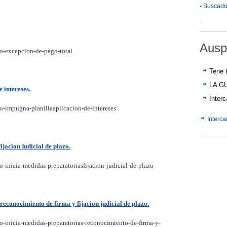
•
Buscador
Ausp
vo-excepcion-de-pago-total
Tene t
LA G
 intereses.
Inter
vo-impugna-planillaaplicacion-de-intereses
Interc
ijacion judicial de plazo.
o-inicia-medidas-preparatoriasfijacion-judicial-de-plazo
 reconocimiento de firma y fijacion judicial de plazo.
vo-inicia-medidas-preparatorias-reconocimiento-de-firma-y-