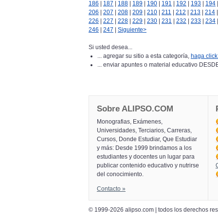
186
|
187
|
188
|
189
|
190
|
191
|
192
|
193
|
194
206
|
207
|
208
|
209
|
210
|
211
|
212
|
213
|
214
226
|
227
|
228
|
229
|
230
|
231
|
232
|
233
|
234
246
|
247
|
Siguiente>
Si usted desea...
... agregar su sitio a esta categoría,
haga click
... enviar apuntes o material educativo 
Sobre ALIPSO.COM
Monografias, Exámenes,
Universidades, Terciarios, Carreras,
Cursos, Donde Estudiar, Que Estudiar
y más: Desde 1999 brindamos a los
estudiantes y docentes un lugar para
publicar contenido educativo y nutrirse
del conocimiento.
Contacto »
© 1999-2026 alipso.com | todos los derechos r