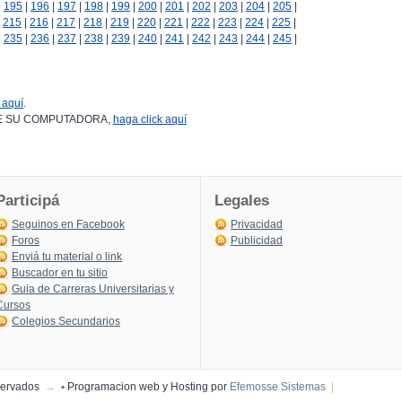
|
195
|
196
|
197
|
198
|
199
|
200
|
201
|
202
|
203
|
204
|
205
|
|
215
|
216
|
217
|
218
|
219
|
220
|
221
|
222
|
223
|
224
|
225
|
|
235
|
236
|
237
|
238
|
239
|
240
|
241
|
242
|
243
|
244
|
245
|
 aquí
.
DESDE SU COMPUTADORA,
haga click aquí
Participá
Legales
Seguinos en Facebook
Privacidad
Foros
Publicidad
Enviá tu material o link
Buscador en tu sitio
Guia de Carreras Universitarias y
Cursos
Colegios Secundarios
eservados
→
•
Programacion web y Hosting por
Efemosse Sistemas
|