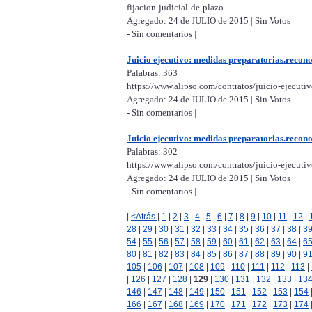
fijacion-judicial-de-plazo
Agregado: 24 de JULIO de 2015 | Sin Votos
- Sin comentarios |
Juicio ejecutivo: medidas preparatorias.recono
Palabras: 363
https://www.alipso.com/contratos/juicio-ejecuti
Agregado: 24 de JULIO de 2015 | Sin Votos
- Sin comentarios |
Juicio ejecutivo: medidas preparatorias.recono
Palabras: 302
https://www.alipso.com/contratos/juicio-ejecuti
Agregado: 24 de JULIO de 2015 | Sin Votos
- Sin comentarios |
|
<Atrás
|
1
|
2
|
3
|
4
|
5
|
6
|
7
|
8
|
9
|
10
|
11
|
12
|
28
|
29
|
30
|
31
|
32
|
33
|
34
|
35
|
36
|
37
|
38
|
3
54
|
55
|
56
|
57
|
58
|
59
|
60
|
61
|
62
|
63
|
64
|
6
80
|
81
|
82
|
83
|
84
|
85
|
86
|
87
|
88
|
89
|
90
|
9
105
|
106
|
107
|
108
|
109
|
110
|
111
|
112
|
113
|
|
126
|
127
|
128
|
129
|
130
|
131
|
132
|
133
|
13
146
|
147
|
148
|
149
|
150
|
151
|
152
|
153
|
154
166
|
167
|
168
|
169
|
170
|
171
|
172
|
173
|
174