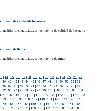
cimiento de calidad de locatario.
vo-medidas-preparatoriasreconocimiento-de-calidad-de-locatario
cimiento de firma.
vo-medidas-preparatoriasreconocimiento-de-firma
13
|
14
|
15
|
16
|
17
|
18
|
19
|
20
|
21
|
22
|
23
|
24
|
25
|
26
|
27
|
9
|
40
|
41
|
42
|
43
|
44
|
45
|
46
|
47
|
48
|
49
|
50
|
51
|
52
|
53
|
5
|
66
|
67
|
68
|
69
|
70
|
71
|
72
|
73
|
74
|
75
|
76
|
77
|
78
|
79
|
1
|
92
|
93
|
94
|
95
|
96
|
97
|
98
|
99
|
100
|
101
|
102
|
103
|
104
|
114
|
115
|
116
|
117
|
118
|
119
|
120
|
121
|
122
|
123
|
124
|
125
4
|
135
|
136
|
137
|
138
|
139
|
140
|
141
|
142
|
143
|
144
|
145
|
|
155
|
156
|
157
|
158
|
159
|
160
|
161
|
162
|
163
|
164
|
165
|
|
175
|
176
|
177
|
178
|
179
|
180
|
181
|
182
|
183
|
184
|
185
|