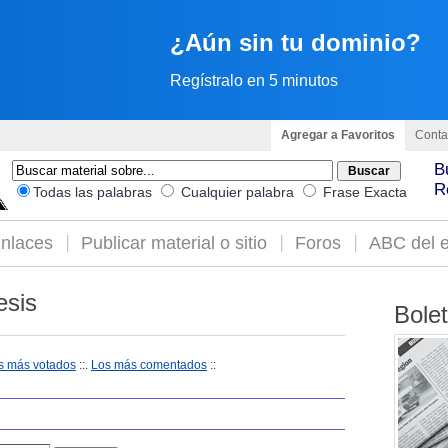
¿Aún sin tu dominio?
Regístralo en 5 minutos
Agregar a Favoritos
Conta
B
R
Todas las palabras
Cualquier palabra
Frase Exacta
nlaces
Publicar material o sitio
Foros
ABC del e
esis
Bole
s más votados
::.
Los más comentados
::