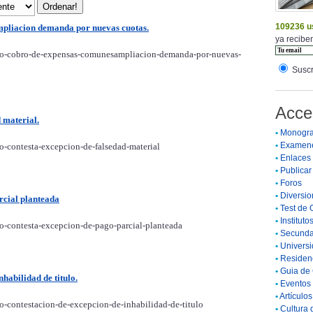
109236 u
ampliacion demanda por nuevas cuotas.
ya reciben
tivo-cobro-de-expensas-comunesampliacion-demanda-por-nuevas-
Suscr
Acce
d material.
•
Monogra
•
Examen
vo-contesta-excepcion-de-falsedad-material
•
Enlaces
•
Publicar 
•
Foros
•
Diversio
arcial planteada
•
Test de 
•
Instituto
vo-contesta-excepcion-de-pago-parcial-planteada
•
Secunda
•
Universi
•
Residenc
•
Guia de 
nhabilidad de titulo.
•
Eventos 
•
Artículo
vo-contestacion-de-excepcion-de-inhabilidad-de-titulo
•
Cultura