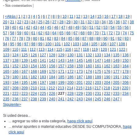
- Sin comentarios |
|
<Atrás
|
1
|
2
|
3
|
4
|
5
|
6
|
7
|
8
|
9
|
10
|
11
|
12
|
13
|
14
|
15
|
16
|
17
|
18
|
19
|
20
|
21
|
22
|
23
|
24
|
25
|
26
|
27
|
28
|
29
|
30
|
31
|
32
|
33
|
34
|
35
|
36
|
37
|
38
|
39
|
40
|
41
|
42
|
43
|
44
|
45
|
46
|
47
|
48
|
49
|
50
|
51
|
52
|
53
|
54
|
55
|
56
|
57
|
58
|
59
|
60
|
61
|
62
|
63
|
64
|
65
|
66
|
67
|
68
|
69
|
70
|
71
|
72
|
73
|
74
|
75
|
76
|
77
|
78
|
79
|
80
|
81
|
82
|
83
|
84
|
85
|
86
|
87
|
88
|
89
|
90
|
91
|
92
|
93
|
94
|
95
|
96
|
97
|
98
|
99
|
100
|
101
|
102
|
103
|
104
|
105
|
106
|
107
|
108
|
109
|
110
|
111
|
112
|
113
|
114
|
115
|
116
|
117
|
118
|
119
|
120
|
121
|
122
|
123
|
124
|
125
|
126
|
127
|
128
|
129
|
130
|
131
|
132
|
133
|
134
|
135
|
136
|
137
|
138
|
139
|
140
|
141
|
142
|
143
|
144
|
145
|
146
|
147
|
148
|
149
|
150
|
151
|
152
|
153
|
154
|
155
|
156
|
157
|
158
|
159
|
160
|
161
|
162
|
163
|
164
|
165
|
166
|
167
|
168
|
169
|
170
|
171
|
172
|
173
|
174
|
175
|
176
|
177
|
178
|
179
|
180
|
181
|
182
|
183
|
184
|
185
|
186
|
187
|
188
|
189
|
190
|
191
|
192
|
193
|
194
|
195
|
196
|
197
|
198
|
199
|
200
|
201
|
202
|
203
|
204
|
205
|
206
|
207
|
208
|
209
|
210
|
211
|
212
|
213
|
214
|
215
|
216
|
217
|
218
|
219
|
220
|
221
|
222
|
223
|
224
|
225
|
226
|
227
|
228
|
229
|
230
|
231
|
232
|
233
|
234
|
235
|
236
|
237
|
238
|
239
|
240
|
241
|
242
|
243
|
244
|
245
|
246
|
247
|
Siguiente>
Si usted desea...
... agregar su sitio a esta categoría,
haga click aquí
.
... enviar apuntes o material educativo DESDE SU COMPUTADORA,
haga
click aquí