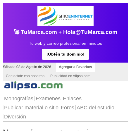
🚀 TuMarca.com + Hola@TuMarca.com
Tu web y correo profesional en minutos
¡Obtén tu dominio!
Sábado 08 de Agosto de 2026
|
Agregar a Favoritos
Contactate con nosotros
Publicidad en Alipso.com
Monografías
Examenes
Enlaces
Publicar material o sitio
Foros
ABC del estudio
Diversión