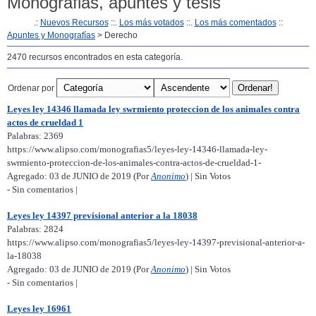
Monografias, apuntes y tesis
.:
Nuevos Recursos
::.
Los más votados
::.
Los más comentados
::
Apuntes y Monografías
> Derecho
2470 recursos encontrados en esta categoría.
Ordenar por
Leyes ley 14346 llamada ley swrmiento proteccion de los animales contra
actos de crueldad 1
Palabras: 2369
https://www.alipso.com/monografias5/leyes-ley-14346-llamada-ley-
swrmiento-proteccion-de-los-animales-contra-actos-de-crueldad-1-
Agregado: 03 de JUNIO de 2019 (Por
Anonimo
) | Sin Votos
- Sin comentarios |
Leyes ley 14397 previsional anterior a la 18038
Palabras: 2824
https://www.alipso.com/monografias5/leyes-ley-14397-previsional-anterior-a-
la-18038
Agregado: 03 de JUNIO de 2019 (Por
Anonimo
) | Sin Votos
- Sin comentarios |
Leyes ley 16961