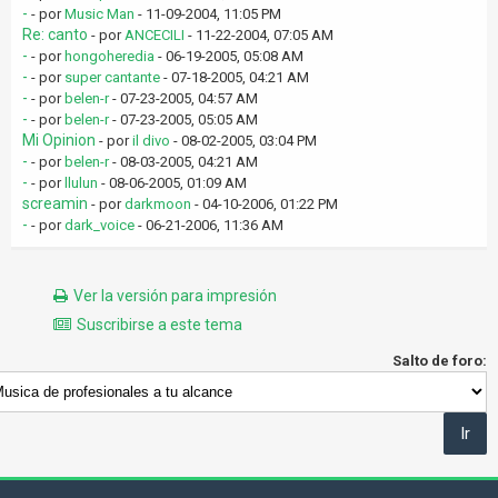
-
- por
Music Man
- 11-09-2004, 11:05 PM
Re: canto
- por
ANCECILI
- 11-22-2004, 07:05 AM
-
- por
hongoheredia
- 06-19-2005, 05:08 AM
-
- por
super cantante
- 07-18-2005, 04:21 AM
-
- por
belen-r
- 07-23-2005, 04:57 AM
-
- por
belen-r
- 07-23-2005, 05:05 AM
Mi Opinion
- por
il divo
- 08-02-2005, 03:04 PM
-
- por
belen-r
- 08-03-2005, 04:21 AM
-
- por
llulun
- 08-06-2005, 01:09 AM
screamin
- por
darkmoon
- 04-10-2006, 01:22 PM
-
- por
dark_voice
- 06-21-2006, 11:36 AM
Ver la versión para impresión
Suscribirse a este tema
Salto de foro: