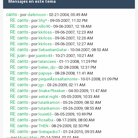
Mensajes en este tema
canto
- por
darkmoon
- 02-21-2004, 05:49 AM
RE: canto
- por
Shy*
- 09-05-2007, 11:32 PM
RE: canto
- por
nillo90
- 09-06-2007, 12:18 AM
RE: canto
- por
kkrloss
- 09-06-2007, 12:23 AM
RE: canto
- por
kkrloss
- 09-06-2007, 12:26 AM
RE: canto
- por
kkrloss
- 09-06-2007, 12:27 AM
RE: canto
- por
SebastianGuitar
- 10-04-2007, 08:53 AM
RE: juan
- por
juanito44
- 10-21-2007, 10:21 AM
RE: canto
- por
tatancaes
- 01-11-2008, 11:29 PM
RE: canto
- por
belen_djv
- 02-28-2008, 12:31 PM
RE: canto
- por
papuya
- 08-28-2008, 11:41 AM
RE: canto
- por
pequeÃ±osaltamonte
- 10-01-2008, 01:09 PM
RE: canto
- por
jgc
- 03-26-2009, 02:11 AM
RE: canto
- por
Snake Plissken
- 04-30-2009, 11:47 AM
RE: canto
- por
astral night
- 05-05-2009, 10:33 AM
RE: canto
- por
tutankamon
- 05-26-2009, 08:52 AM
RE: canto
- por
tutankamon
- 05-26-2009, 08:55 AM
RE: canto
- por
louie65
- 06-05-2009, 10:49 PM
RE: canto
- por
Rosalba
- 08-17-2009, 08:00 AM
RE: canto
- por
THEN
- 08-29-2009, 02:50 PM
RE: canto
- por
Gretajacko7
- 01-24-2010, 09:35 AM
-
- por
Music Man
- 02-24-2004, 02:01 AM