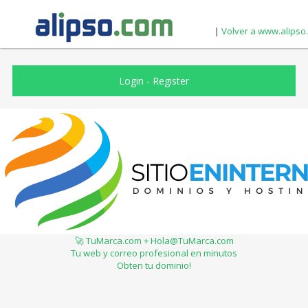
|
Volver a www.alipso
Login
-
Register
🚀 TuMarca.com + Hola@TuMarca.com
Tu web y correo profesional en minutos
Obten tu dominio!